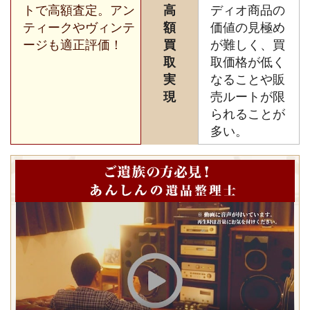
トで高額査定。アン
高
ディオ商品の
ティークやヴィンテ
額
価値の見極め
ージも適正評価！
買
が難しく、買
取
取価格が低く
実
なることや販
現
売ルートが限
られることが
多い。