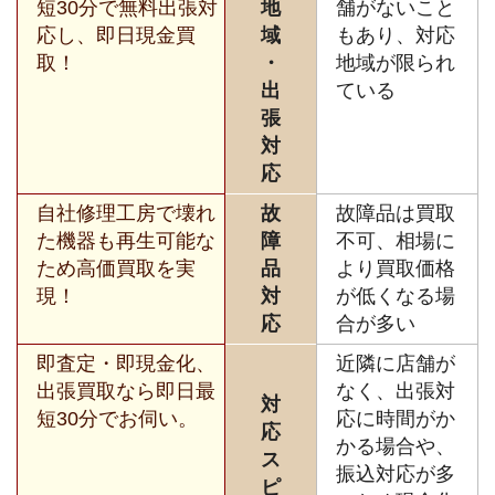
短30分で無料出張対
地
舗がないこと
応し、即日現金買
域
もあり、対応
取！
・
地域が限られ
出
ている
張
対
応
自社修理工房で壊れ
故
故障品は買取
た機器も再生可能な
障
不可、相場に
ため高価買取を実
品
より買取価格
現！
対
が低くなる場
応
合が多い
即査定・即現金化、
近隣に店舗が
出張買取なら即日最
なく、出張対
対
短30分でお伺い。
応に時間がか
応
かる場合や、
ス
振込対応が多
ピ