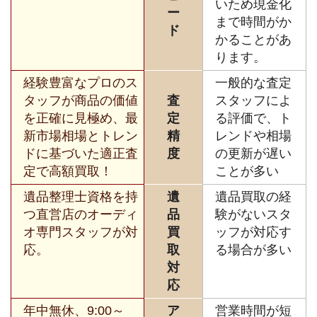
いため現金化
ー
まで時間がか
ド
かることがあ
ります。
経験豊富なプロのス
一般的な査定
タッフが商品の価値
査
スタッフによ
を正確に見極め、最
定
る評価で、ト
新市場相場とトレン
精
レンドや相場
ドに基づいた適正査
度
の更新が遅い
定で高額買取！
ことが多い
遺品整理士資格を持
遺
遺品買取の経
つ直営店のオーディ
品
験がないスタ
オ専門スタッフが対
買
ッフが対応す
応。
取
る場合が多い
対
応
年中無休、9:00～
ア
営業時間が短