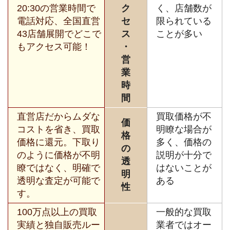
20:30の営業時間で
ク
く、店舗数が
電話対応、全国直営
セ
限られている
43店舗展開でどこで
ス
ことが多い
もアクセス可能！
・
営
業
時
間
直営店だからムダな
買取価格が不
価
コストを省き、買取
明瞭な場合が
格
価格に還元。下取り
多く、価格の
の
のように価格が不明
説明が十分で
透
瞭ではなく、明確で
はないことが
明
透明な査定が可能で
ある
性
す。
100万点以上の買取
一般的な買取
実績と独自販売ルー
業者ではオー