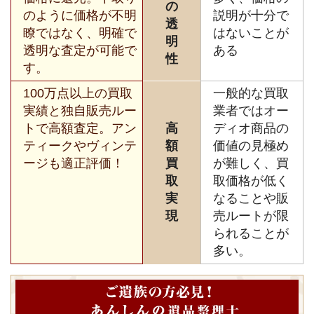
の
のように価格が不明
説明が十分で
透
瞭ではなく、明確で
はないことが
明
透明な査定が可能で
ある
性
す。
100万点以上の買取
一般的な買取
実績と独自販売ルー
業者ではオー
トで高額査定。アン
高
ディオ商品の
ティークやヴィンテ
額
価値の見極め
ージも適正評価！
買
が難しく、買
取
取価格が低く
実
なることや販
現
売ルートが限
られることが
多い。