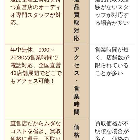
つ直営店のオーディ
品
験がないスタ
オ専門スタッフが対
買
ッフが対応す
応。
取
る場合が多い
対
応
年中無休、9:00～
ア
営業時間が短
20:30の営業時間で
ク
く、店舗数が
電話対応、全国直営
セ
限られている
43店舗展開でどこで
ス
ことが多い
もアクセス可能！
・
営
業
時
間
直営店だからムダな
買取価格が不
価
コストを省き、買取
明瞭な場合が
格
価格に還元。下取り
多く、価格の