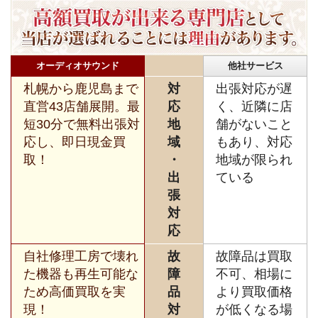
オーディオサウンド
他社サービス
札幌から鹿児島まで
対
出張対応が遅
直営43店舗展開。最
応
く、近隣に店
短30分で無料出張対
地
舗がないこと
応し、即日現金買
域
もあり、対応
取！
・
地域が限られ
出
ている
張
対
応
自社修理工房で壊れ
故
故障品は買取
た機器も再生可能な
障
不可、相場に
ため高価買取を実
品
より買取価格
現！
対
が低くなる場