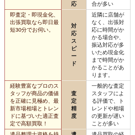
応
合が多い
即査定・即現金化、
近隣に店舗が
出張買取なら即日最
なく、出張対
対
短30分でお伺い。
応に時間がか
応
かる場合や、
ス
振込対応が多
ピ
いため現金化
ー
まで時間がか
ド
かることがあ
ります。
経験豊富なプロのス
一般的な査定
タッフが商品の価値
査
スタッフによ
を正確に見極め、最
定
る評価で、ト
新市場相場とトレン
精
レンドや相場
ドに基づいた適正査
度
の更新が遅い
定で高額買取！
ことが多い
遺品整理士資格を持
遺
遺品買取の経