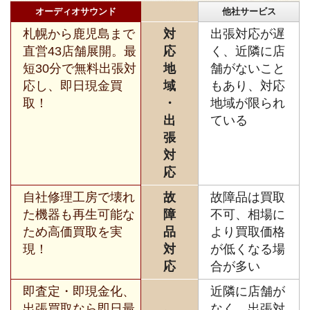
オーディオサウンド
他社サービス
札幌から鹿児島まで
対
出張対応が遅
直営43店舗展開。最
応
く、近隣に店
短30分で無料出張対
地
舗がないこと
応し、即日現金買
域
もあり、対応
取！
・
地域が限られ
出
ている
張
対
応
自社修理工房で壊れ
故
故障品は買取
た機器も再生可能な
障
不可、相場に
ため高価買取を実
品
より買取価格
現！
対
が低くなる場
応
合が多い
即査定・即現金化、
近隣に店舗が
出張買取なら即日最
なく、出張対