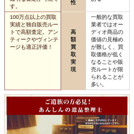
性
す。
100万点以上の買取
一般的な買取
実績と独自販売ルー
業者ではオー
トで高額査定。アン
高
ディオ商品の
ティークやヴィンテ
額
価値の見極め
ージも適正評価！
買
が難しく、買
取
取価格が低く
実
なることや販
現
売ルートが限
られることが
多い。