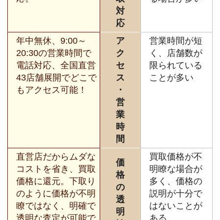
対
応
年中無休、9:00～
ア
営業時間が短
20:30の営業時間で
ク
く、店舗数が
電話対応、全国直営
セ
限られている
43店舗展開でどこで
ス
ことが多い
もアクセス可能！
・
営
業
時
間
直営店だからムダな
買取価格が不
価
コストを省き、買取
明瞭な場合が
格
価格に還元。下取り
多く、価格の
の
のように価格が不明
説明が十分で
透
瞭ではなく、明確で
はないことが
明
透明な査定が可能で
ある