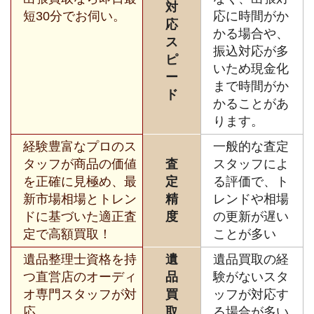
対
短30分でお伺い。
応に時間がか
応
かる場合や、
ス
振込対応が多
ピ
いため現金化
ー
まで時間がか
ド
かることがあ
ります。
経験豊富なプロのス
一般的な査定
タッフが商品の価値
査
スタッフによ
を正確に見極め、最
定
る評価で、ト
新市場相場とトレン
精
レンドや相場
ドに基づいた適正査
度
の更新が遅い
定で高額買取！
ことが多い
遺品整理士資格を持
遺
遺品買取の経
つ直営店のオーディ
品
験がないスタ
オ専門スタッフが対
買
ッフが対応す
応。
取
る場合が多い