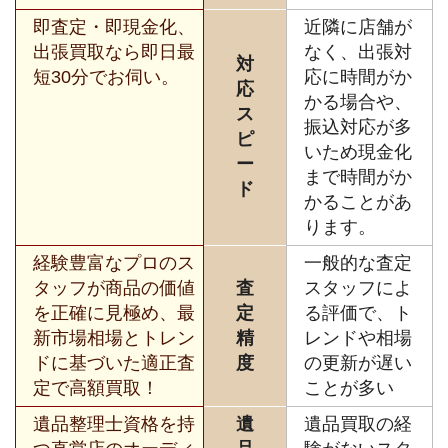
即査定・即現金化、
近隣に店舗が
出張買取なら即日最
なく、出張対
対
短30分でお伺い。
応に時間がか
応
かる場合や、
ス
振込対応が多
ピ
いため現金化
ー
まで時間がか
ド
かることがあ
ります。
経験豊富なプロのス
一般的な査定
タッフが商品の価値
査
スタッフによ
を正確に見極め、最
定
る評価で、ト
新市場相場とトレン
精
レンドや相場
ドに基づいた適正査
度
の更新が遅い
定で高額買取！
ことが多い
遺品整理士資格を持
遺
遺品買取の経