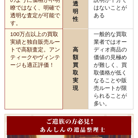
透
瞭ではなく、明確で
はないことが
明
透明な査定が可能で
ある
性
す。
100万点以上の買取
一般的な買取
実績と独自販売ルー
業者ではオー
トで高額査定。アン
高
ディオ商品の
ティークやヴィンテ
額
価値の見極め
ージも適正評価！
買
が難しく、買
取
取価格が低く
実
なることや販
現
売ルートが限
られることが
多い。