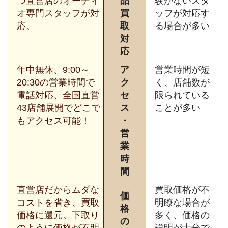
つ直営店のオーディ
品
験がないスタ
オ専門スタッフが対
買
ッフが対応す
応。
取
る場合が多い
対
応
年中無休、9:00～
ア
営業時間が短
20:30の営業時間で
ク
く、店舗数が
電話対応、全国直営
セ
限られている
43店舗展開でどこで
ス
ことが多い
もアクセス可能！
・
営
業
時
間
直営店だからムダな
買取価格が不
価
コストを省き、買取
明瞭な場合が
格
価格に還元。下取り
多く、価格の
の
のように価格が不明
説明が十分で