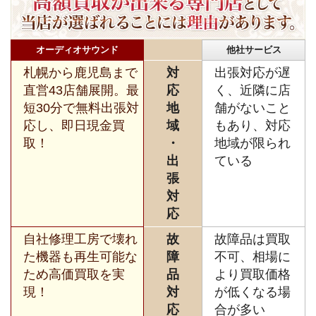
オーディオサウンド
他社サービス
札幌から鹿児島まで
対
出張対応が遅
直営43店舗展開。最
応
く、近隣に店
短30分で無料出張対
地
舗がないこと
応し、即日現金買
域
もあり、対応
取！
・
地域が限られ
出
ている
張
対
応
自社修理工房で壊れ
故
故障品は買取
た機器も再生可能な
障
不可、相場に
ため高価買取を実
品
より買取価格
現！
対
が低くなる場
応
合が多い