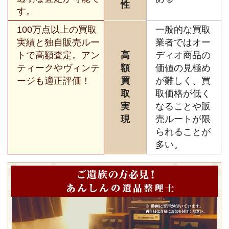
性
す。
100万点以上の買取
一般的な買取
実績と独自販売ルー
業者ではオー
トで高額査定。アン
高
ディオ商品の
ティークやヴィンテ
額
価値の見極め
ージも適正評価！
買
が難しく、買
取
取価格が低く
実
なることや販
現
売ルートが限
られることが
多い。