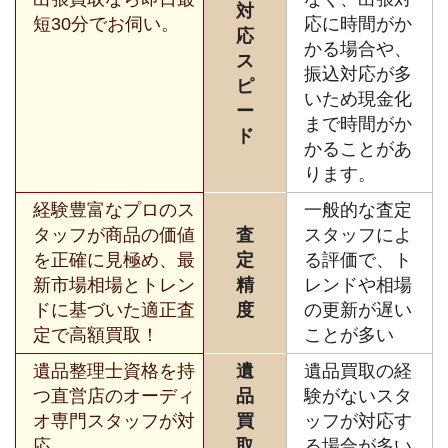
対
短30分でお伺い。
応に時間がか
応
かる場合や、
ス
振込対応が多
ピ
いため現金化
ー
まで時間がか
ド
かることがあ
ります。
経験豊富なプロのス
一般的な査定
タッフが商品の価値
査
スタッフによ
を正確に見極め、最
定
る評価で、ト
新市場相場とトレン
精
レンドや相場
ドに基づいた適正査
度
の更新が遅い
定で高額買取！
ことが多い
遺品整理士資格を持
遺
遺品買取の経
つ直営店のオーディ
品
験がないスタ
オ専門スタッフが対
買
ッフが対応す
応。
取
る場合が多い