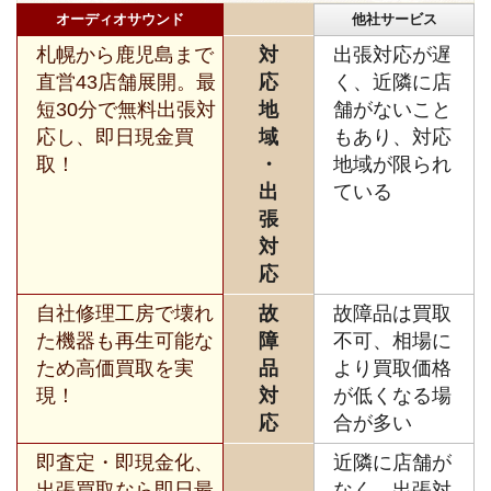
オーディオサウンド
他社サービス
札幌から鹿児島まで
対
出張対応が遅
直営43店舗展開。最
応
く、近隣に店
短30分で無料出張対
地
舗がないこと
応し、即日現金買
域
もあり、対応
取！
・
地域が限られ
出
ている
張
対
応
自社修理工房で壊れ
故
故障品は買取
た機器も再生可能な
障
不可、相場に
ため高価買取を実
品
より買取価格
現！
対
が低くなる場
応
合が多い
即査定・即現金化、
近隣に店舗が
出張買取なら即日最
なく、出張対