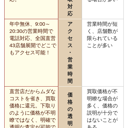
対
応
年中無休、9:00～
ア
営業時間が短
20:30の営業時間で
ク
く、店舗数が
電話対応、全国直営
セ
限られている
43店舗展開でどこで
ス
ことが多い
もアクセス可能！
・
営
業
時
間
直営店だからムダな
買取価格が不
価
コストを省き、買取
明瞭な場合が
格
価格に還元。下取り
多く、価格の
の
のように価格が不明
説明が十分で
透
瞭ではなく、明確で
はないことが
明
透明な査定が可能で
ある