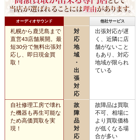
オーディオサウンド
他社サービス
札幌から鹿児島まで
対
出張対応が遅
直営43店舗展開。最
応
く、近隣に店
短30分で無料出張対
地
舗がないこと
応し、即日現金買
域
もあり、対応
取！
・
地域が限られ
出
ている
張
対
応
自社修理工房で壊れ
故
故障品は買取
た機器も再生可能な
障
不可、相場に
ため高価買取を実
品
より買取価格
現！
対
が低くなる場
応
合が多い