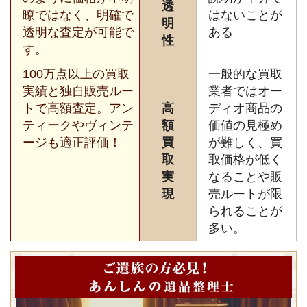
透
瞭ではなく、明確で
はないことが
明
透明な査定が可能で
ある
性
す。
100万点以上の買取
一般的な買取
実績と独自販売ルー
業者ではオー
トで高額査定。アン
高
ディオ商品の
ティークやヴィンテ
額
価値の見極め
ージも適正評価！
買
が難しく、買
取
取価格が低く
実
なることや販
現
売ルートが限
られることが
多い。