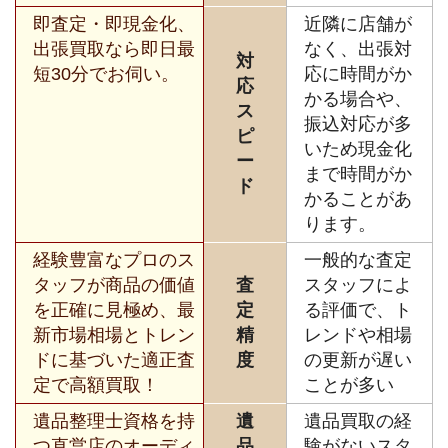
即査定・即現金化、
近隣に店舗が
出張買取なら即日最
なく、出張対
対
短30分でお伺い。
応に時間がか
応
かる場合や、
ス
振込対応が多
ピ
いため現金化
ー
まで時間がか
ド
かることがあ
ります。
経験豊富なプロのス
一般的な査定
タッフが商品の価値
査
スタッフによ
を正確に見極め、最
定
る評価で、ト
新市場相場とトレン
精
レンドや相場
ドに基づいた適正査
度
の更新が遅い
定で高額買取！
ことが多い
遺品整理士資格を持
遺
遺品買取の経
つ直営店のオーディ
品
験がないスタ