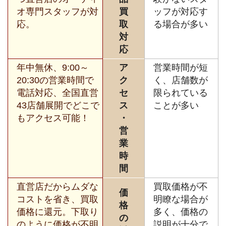
オ専門スタッフが対
買
ッフが対応す
応。
取
る場合が多い
対
応
年中無休、9:00～
ア
営業時間が短
20:30の営業時間で
ク
く、店舗数が
電話対応、全国直営
セ
限られている
43店舗展開でどこで
ス
ことが多い
もアクセス可能！
・
営
業
時
間
直営店だからムダな
買取価格が不
価
コストを省き、買取
明瞭な場合が
格
価格に還元。下取り
多く、価格の
の
のように価格が不明
説明が十分で