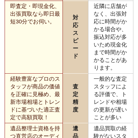
即査定・即現金化、
近隣に店舗が
出張買取なら即日最
なく、出張対
対
短30分でお伺い。
応に時間がか
応
かる場合や、
ス
振込対応が多
ピ
いため現金化
ー
まで時間がか
ド
かることがあ
ります。
経験豊富なプロのス
一般的な査定
タッフが商品の価値
査
スタッフによ
を正確に見極め、最
定
る評価で、ト
新市場相場とトレン
精
レンドや相場
ドに基づいた適正査
度
の更新が遅い
定で高額買取！
ことが多い
遺品整理士資格を持
遺
遺品買取の経
つ直営店のオーディ
品
験がないスタ