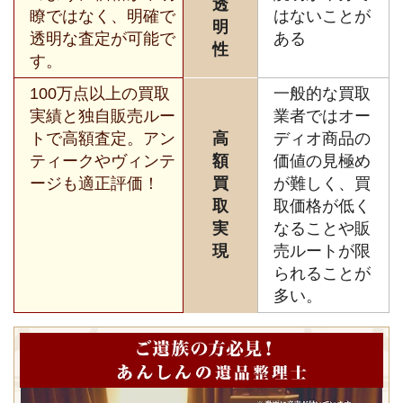
透
瞭ではなく、明確で
はないことが
明
透明な査定が可能で
ある
性
す。
100万点以上の買取
一般的な買取
実績と独自販売ルー
業者ではオー
トで高額査定。アン
高
ディオ商品の
ティークやヴィンテ
額
価値の見極め
ージも適正評価！
買
が難しく、買
取
取価格が低く
実
なることや販
現
売ルートが限
られることが
多い。