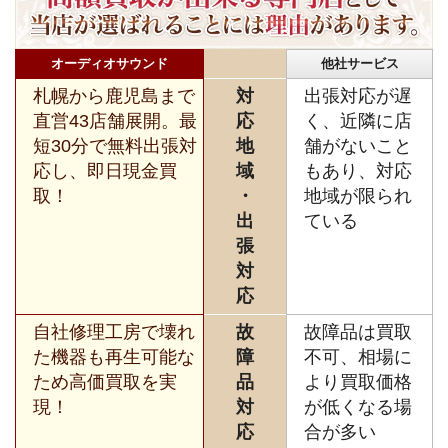
オーディオサウンド
他社サービス
札幌から鹿児島まで
対
出張対応が遅
直営43店舗展開。最
応
く、近隣に店
短30分で無料出張対
地
舗がないこと
応し、即日現金買
域
もあり、対応
取！
・
地域が限られ
出
ている
張
対
応
自社修理工房で壊れ
故
故障品は買取
た機器も再生可能な
障
不可、相場に
ため高価買取を実
品
より買取価格
現！
対
が低くなる場
応
合が多い