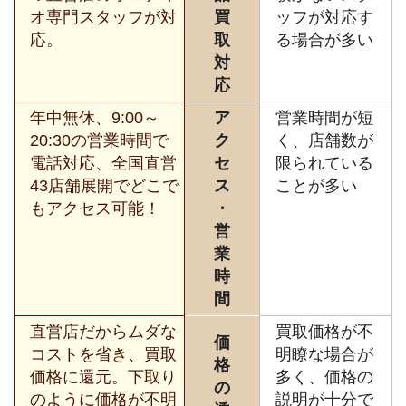
オ専門スタッフが対
買
ッフが対応す
応。
取
る場合が多い
対
応
年中無休、9:00～
ア
営業時間が短
20:30の営業時間で
ク
く、店舗数が
電話対応、全国直営
セ
限られている
43店舗展開でどこで
ス
ことが多い
もアクセス可能！
・
営
業
時
間
直営店だからムダな
買取価格が不
価
コストを省き、買取
明瞭な場合が
格
価格に還元。下取り
多く、価格の
の
のように価格が不明
説明が十分で