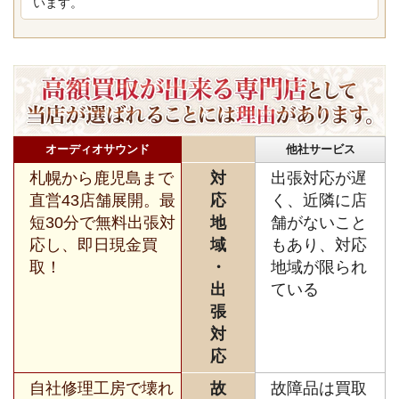
います。
オーディオサウンド
他社サービス
札幌から鹿児島まで
対
出張対応が遅
直営43店舗展開。最
応
く、近隣に店
短30分で無料出張対
地
舗がないこと
応し、即日現金買
域
もあり、対応
取！
・
地域が限られ
出
ている
張
対
応
自社修理工房で壊れ
故
故障品は買取