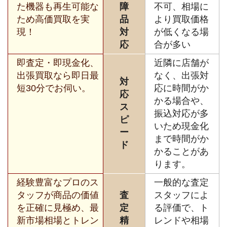
た機器も再生可能な
障
不可、相場に
ため高価買取を実
品
より買取価格
現！
対
が低くなる場
応
合が多い
即査定・即現金化、
近隣に店舗が
出張買取なら即日最
なく、出張対
対
短30分でお伺い。
応に時間がか
応
かる場合や、
ス
振込対応が多
ピ
いため現金化
ー
まで時間がか
ド
かることがあ
ります。
経験豊富なプロのス
一般的な査定
タッフが商品の価値
査
スタッフによ
を正確に見極め、最
定
る評価で、ト
新市場相場とトレン
精
レンドや相場