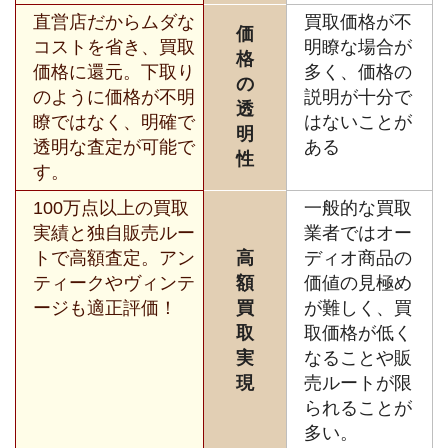
直営店だからムダな
買取価格が不
価
コストを省き、買取
明瞭な場合が
格
価格に還元。下取り
多く、価格の
の
のように価格が不明
説明が十分で
透
瞭ではなく、明確で
はないことが
明
透明な査定が可能で
ある
性
す。
100万点以上の買取
一般的な買取
実績と独自販売ルー
業者ではオー
トで高額査定。アン
高
ディオ商品の
ティークやヴィンテ
額
価値の見極め
ージも適正評価！
買
が難しく、買
取
取価格が低く
実
なることや販
現
売ルートが限
られることが
多い。