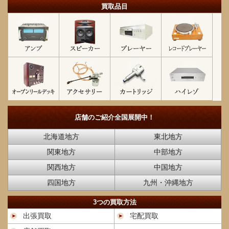
買取品目
店舗のご紹介
全国展開中！
北海道地方
東北地方
関東地方
中部地方
関西地方
中国地方
四国地方
九州・沖縄地方
3つの買取方法
出張買取
宅配買取