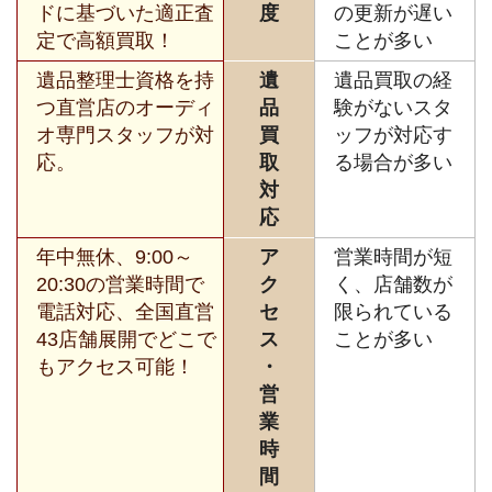
ドに基づいた適正査
度
の更新が遅い
定で高額買取！
ことが多い
遺品整理士資格を持
遺
遺品買取の経
つ直営店のオーディ
品
験がないスタ
オ専門スタッフが対
買
ッフが対応す
応。
取
る場合が多い
対
応
年中無休、9:00～
ア
営業時間が短
20:30の営業時間で
ク
く、店舗数が
電話対応、全国直営
セ
限られている
43店舗展開でどこで
ス
ことが多い
もアクセス可能！
・
営
業
時
間