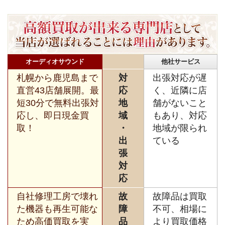
オーディオサウンド
他社サービス
札幌から鹿児島まで
対
出張対応が遅
直営43店舗展開。最
応
く、近隣に店
短30分で無料出張対
地
舗がないこと
応し、即日現金買
域
もあり、対応
取！
・
地域が限られ
出
ている
張
対
応
自社修理工房で壊れ
故
故障品は買取
た機器も再生可能な
障
不可、相場に
ため高価買取を実
品
より買取価格