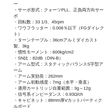
ー
・サーボ形式：クォーツPLL、正負両方向サー
ボ
・回転数：33 1/3、45rpm
・ワウフラッター：0.006％以下（FGダイレク
ト）
・ターンテーブル：36cmアルミダイカスト
製、3kg
・慣性モーメント：600kg/cm2
・SN比：82dB（DIN-B）
・アーム型式：スタティックバランスS字型ア
ーム
・アーム実効長：262mm
・アーム初動感度：7mg（水平・垂直）
・適用カートリッジ自重範囲：3g～12g
・信号系インピーダンス：0.93Ω/ch
・キャビネット：88mm厚Vカットパーティク
ルボード