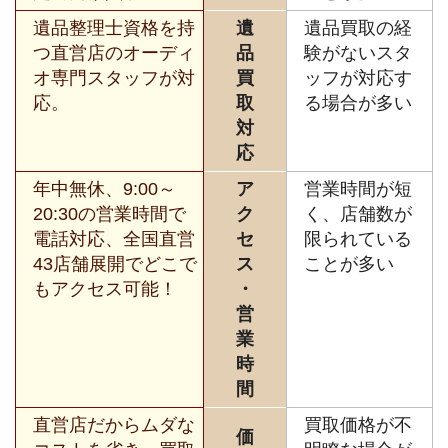
遺品整理士資格を持
遺
遺品買取の経
つ直営店のオーディ
品
験がないスタ
オ専門スタッフが対
買
ッフが対応す
応。
取
る場合が多い
対
応
年中無休、9:00～
ア
営業時間が短
20:30の営業時間で
ク
く、店舗数が
電話対応、全国直営
セ
限られている
43店舗展開でどこで
ス
ことが多い
もアクセス可能！
・
営
業
時
間
直営店だからムダな
買取価格が不
価