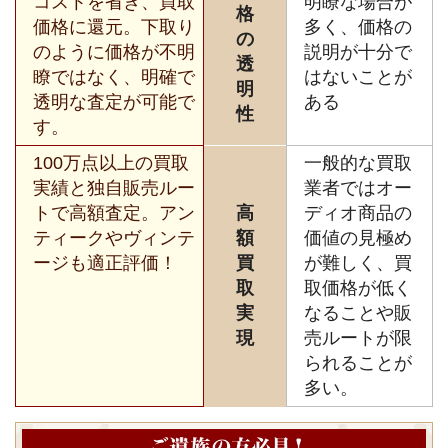
コストを省き、買取
明瞭な場合が
格
価格に還元。下取り
多く、価格の
の
のように価格が不明
説明が十分で
透
瞭ではなく、明確で
はないことが
明
透明な査定が可能で
ある
性
す。
100万点以上の買取
一般的な買取
実績と独自販売ルー
業者ではオー
トで高額査定。アン
高
ディオ商品の
ティークやヴィンテ
額
価値の見極め
ージも適正評価！
買
が難しく、買
取
取価格が低く
実
なることや販
現
売ルートが限
られることが
多い。