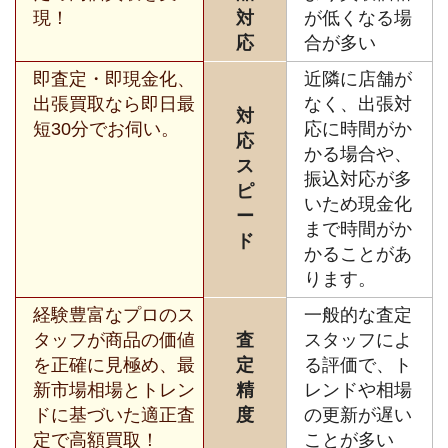
現！
対
が低くなる場
応
合が多い
即査定・即現金化、
近隣に店舗が
出張買取なら即日最
なく、出張対
対
短30分でお伺い。
応に時間がか
応
かる場合や、
ス
振込対応が多
ピ
いため現金化
ー
まで時間がか
ド
かることがあ
ります。
経験豊富なプロのス
一般的な査定
タッフが商品の価値
査
スタッフによ
を正確に見極め、最
定
る評価で、ト
新市場相場とトレン
精
レンドや相場
ドに基づいた適正査
度
の更新が遅い
定で高額買取！
ことが多い