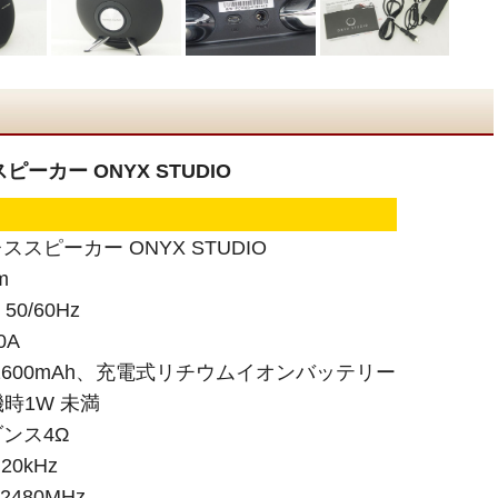
スピーカー ONYX STUDIO
ヤレススピーカー ONYX STUDIO
m
50/60Hz
0A
 2600mAh、充電式リチウムイオンバッテリー
時1W 未満
ンス4Ω
0kHz
2480MHz