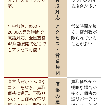
オ専門スタッフが対
買
ッフが対応す
応。
取
る場合が多い
対
応
年中無休、9:00～
ア
営業時間が短
20:30の営業時間で
ク
く、店舗数が
電話対応、全国直営
セ
限られている
43店舗展開でどこで
ス
ことが多い
もアクセス可能！
・
営
業
時
間
直営店だからムダな
買取価格が不
価
コストを省き、買取
明瞭な場合が
格
価格に還元。下取り
多く、価格の
の
のように価格が不明
説明が十分で
透
瞭ではなく、明確で
はないことが