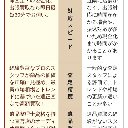
即査定・即現金化、
近隣に店舗が
出張買取なら即日最
なく、出張対
対
短30分でお伺い。
応に時間がか
応
かる場合や、
ス
振込対応が多
ピ
いため現金化
ー
まで時間がか
ド
かることがあ
ります。
経験豊富なプロのス
一般的な査定
タッフが商品の価値
査
スタッフによ
を正確に見極め、最
定
る評価で、ト
新市場相場とトレン
精
レンドや相場
ドに基づいた適正査
度
の更新が遅い
定で高額買取！
ことが多い
遺品整理士資格を持
遺
遺品買取の経
つ直営店のオーディ
品
験がないスタ