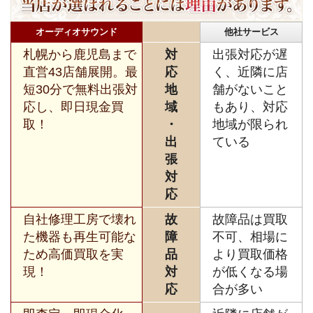
オーディオサウンド
他社サービス
札幌から鹿児島まで
対
出張対応が遅
直営43店舗展開。最
応
く、近隣に店
短30分で無料出張対
地
舗がないこと
応し、即日現金買
域
もあり、対応
取！
・
地域が限られ
出
ている
張
対
応
自社修理工房で壊れ
故
故障品は買取
た機器も再生可能な
障
不可、相場に
ため高価買取を実
品
より買取価格
現！
対
が低くなる場
応
合が多い