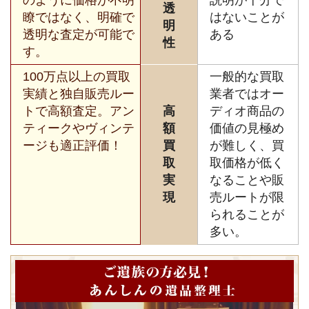
透
瞭ではなく、明確で
はないことが
明
透明な査定が可能で
ある
性
す。
100万点以上の買取
一般的な買取
実績と独自販売ルー
業者ではオー
トで高額査定。アン
高
ディオ商品の
ティークやヴィンテ
額
価値の見極め
ージも適正評価！
買
が難しく、買
取
取価格が低く
実
なることや販
現
売ルートが限
られることが
多い。