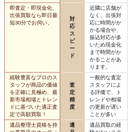
即査定・即現金化、
近隣に店舗が
出張買取なら即日最
なく、出張対
対
短30分でお伺い。
応に時間がか
応
かる場合や、
ス
振込対応が多
ピ
いため現金化
ー
まで時間がか
ド
かることがあ
ります。
経験豊富なプロのス
一般的な査定
タッフが商品の価値
査
スタッフによ
を正確に見極め、最
定
る評価で、ト
新市場相場とトレン
精
レンドや相場
ドに基づいた適正査
度
の更新が遅い
定で高額買取！
ことが多い
遺品整理士資格を持
遺
遺品買取の経