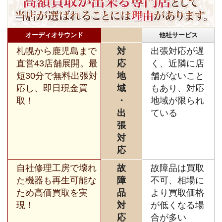
オーディオサウンド
他社サービス
札幌から鹿児島まで
対
出張対応が遅
直営43店舗展開。最
応
く、近隣に店
短30分で無料出張対
地
舗がないこと
応し、即日現金買
域
もあり、対応
取！
・
地域が限られ
出
ている
張
対
応
自社修理工房で壊れ
故
故障品は買取
た機器も再生可能な
障
不可、相場に
ため高価買取を実
品
より買取価格
現！
対
が低くなる場
応
合が多い