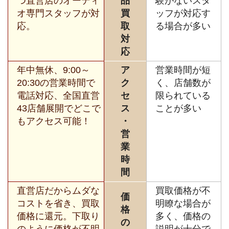
つ直営店のオーディ
品
験がないスタ
オ専門スタッフが対
買
ッフが対応す
応。
取
る場合が多い
対
応
年中無休、9:00～
ア
営業時間が短
20:30の営業時間で
ク
く、店舗数が
電話対応、全国直営
セ
限られている
43店舗展開でどこで
ス
ことが多い
もアクセス可能！
・
営
業
時
間
直営店だからムダな
買取価格が不
価
コストを省き、買取
明瞭な場合が
格
価格に還元。下取り
多く、価格の
の
のように価格が不明
説明が十分で