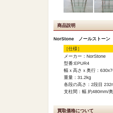
商品説明
NorStone ノールストー
［仕様］
メーカー：NorStone
型番:EPUR4
幅ｘ高さｘ奥行：630x76
重量：31.2kg
各段の高さ：2段目 232mm
支柱間：幅 約480mm/奥
買取価格について