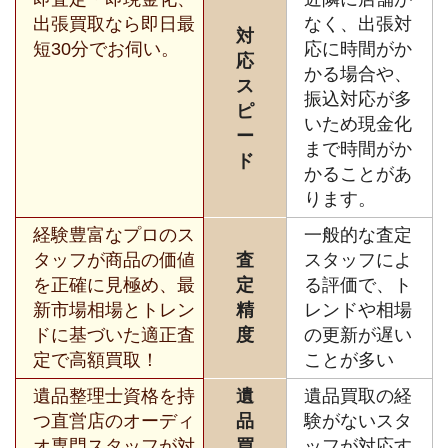
出張買取なら即日最
なく、出張対
対
短30分でお伺い。
応に時間がか
応
かる場合や、
ス
振込対応が多
ピ
いため現金化
ー
まで時間がか
ド
かることがあ
ります。
経験豊富なプロのス
一般的な査定
タッフが商品の価値
査
スタッフによ
を正確に見極め、最
定
る評価で、ト
新市場相場とトレン
精
レンドや相場
ドに基づいた適正査
度
の更新が遅い
定で高額買取！
ことが多い
遺品整理士資格を持
遺
遺品買取の経
つ直営店のオーディ
品
験がないスタ
オ専門スタッフが対
買
ッフが対応す