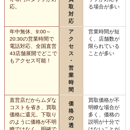
応。
取
る場合が多い
対
応
年中無休、9:00～
ア
営業時間が短
20:30の営業時間で
ク
く、店舗数が
電話対応、全国直営
セ
限られている
43店舗展開でどこで
ス
ことが多い
もアクセス可能！
・
営
業
時
間
直営店だからムダな
買取価格が不
価
コストを省き、買取
明瞭な場合が
格
価格に還元。下取り
多く、価格の
の
のように価格が不明
説明が十分で
透
瞭ではなく、明確で
はないことが