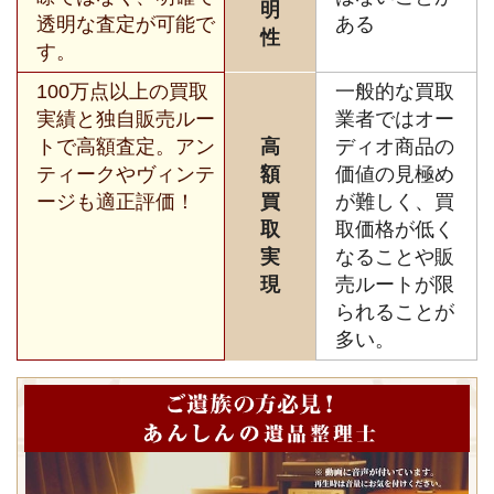
明
透明な査定が可能で
ある
性
す。
100万点以上の買取
一般的な買取
実績と独自販売ルー
業者ではオー
トで高額査定。アン
高
ディオ商品の
ティークやヴィンテ
額
価値の見極め
ージも適正評価！
買
が難しく、買
取
取価格が低く
実
なることや販
現
売ルートが限
られることが
多い。