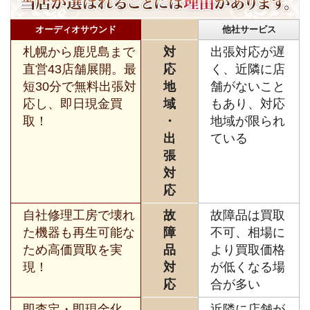
オーディオサウンド
他社サービス
札幌から鹿児島まで
対
出張対応が遅
直営43店舗展開。最
応
く、近隣に店
短30分で無料出張対
地
舗がないこと
応し、即日現金買
域
もあり、対応
取！
・
地域が限られ
出
ている
張
対
応
自社修理工房で壊れ
故
故障品は買取
た機器も再生可能な
障
不可、相場に
ため高価買取を実
品
より買取価格
現！
対
が低くなる場
応
合が多い
即査定・即現金化、
近隣に店舗が