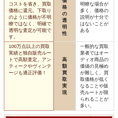
価
コストを省き、買取
明瞭な場合が
格
価格に還元。下取り
多く、価格の
の
のように価格が不明
説明が十分で
透
瞭ではなく、明確で
はないことが
明
透明な査定が可能で
ある
性
す。
100万点以上の買取
一般的な買取
実績と独自販売ルー
業者ではオー
トで高額査定。アン
高
ディオ商品の
ティークやヴィンテ
額
価値の見極め
ージも適正評価！
買
が難しく、買
取
取価格が低く
実
なることや販
現
売ルートが限
られることが
多い。