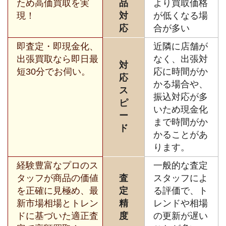
ため高価買取を実
品
より買取価格
現！
対
が低くなる場
応
合が多い
即査定・即現金化、
近隣に店舗が
出張買取なら即日最
なく、出張対
対
短30分でお伺い。
応に時間がか
応
かる場合や、
ス
振込対応が多
ピ
いため現金化
ー
まで時間がか
ド
かることがあ
ります。
経験豊富なプロのス
一般的な査定
タッフが商品の価値
査
スタッフによ
を正確に見極め、最
定
る評価で、ト
新市場相場とトレン
精
レンドや相場
ドに基づいた適正査
度
の更新が遅い