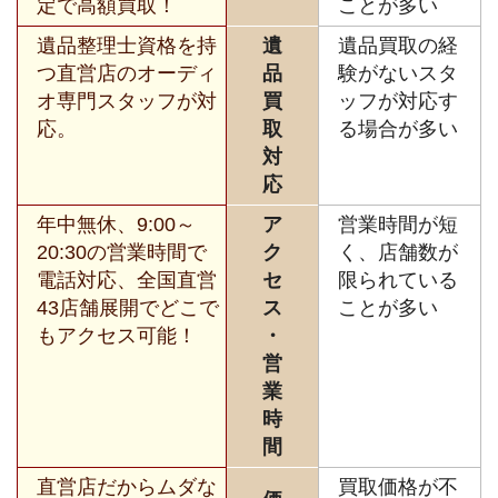
定で高額買取！
ことが多い
遺品整理士資格を持
遺
遺品買取の経
つ直営店のオーディ
品
験がないスタ
オ専門スタッフが対
買
ッフが対応す
応。
取
る場合が多い
対
応
年中無休、9:00～
ア
営業時間が短
20:30の営業時間で
ク
く、店舗数が
電話対応、全国直営
セ
限られている
43店舗展開でどこで
ス
ことが多い
もアクセス可能！
・
営
業
時
間
直営店だからムダな
買取価格が不