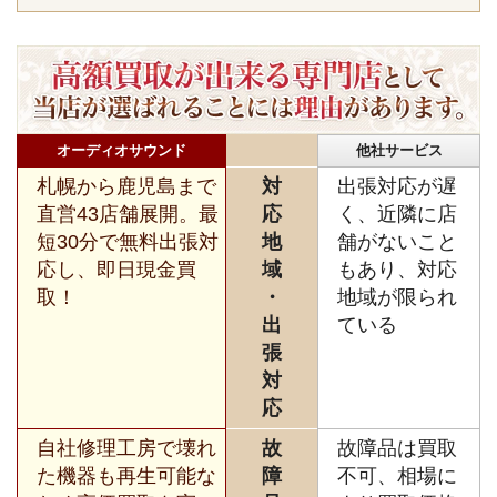
オーディオサウンド
他社サービス
札幌から鹿児島まで
対
出張対応が遅
直営43店舗展開。最
応
く、近隣に店
短30分で無料出張対
地
舗がないこと
応し、即日現金買
域
もあり、対応
取！
・
地域が限られ
出
ている
張
対
応
自社修理工房で壊れ
故
故障品は買取
た機器も再生可能な
障
不可、相場に