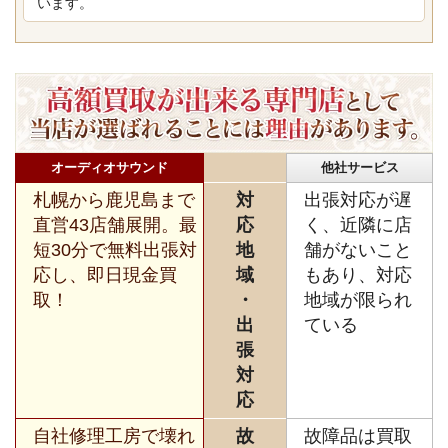
います。
オーディオサウンド
他社サービス
札幌から鹿児島まで
対
出張対応が遅
直営43店舗展開。最
応
く、近隣に店
短30分で無料出張対
地
舗がないこと
応し、即日現金買
域
もあり、対応
取！
・
地域が限られ
出
ている
張
対
応
自社修理工房で壊れ
故
故障品は買取