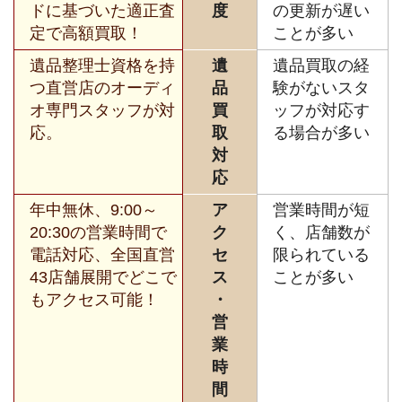
ドに基づいた適正査
度
の更新が遅い
定で高額買取！
ことが多い
遺品整理士資格を持
遺
遺品買取の経
つ直営店のオーディ
品
験がないスタ
オ専門スタッフが対
買
ッフが対応す
応。
取
る場合が多い
対
応
年中無休、9:00～
ア
営業時間が短
20:30の営業時間で
ク
く、店舗数が
電話対応、全国直営
セ
限られている
43店舗展開でどこで
ス
ことが多い
もアクセス可能！
・
営
業
時
間