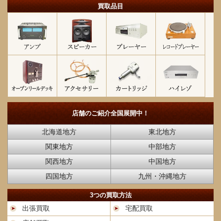
買取品目
店舗のご紹介
全国展開中！
北海道地方
東北地方
関東地方
中部地方
関西地方
中国地方
四国地方
九州・沖縄地方
3つの買取方法
出張買取
宅配買取