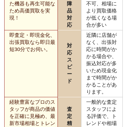
た機器も再生可能な
障
不可、相場に
ため高価買取を実
品
より買取価格
現！
対
が低くなる場
応
合が多い
即査定・即現金化、
近隣に店舗が
出張買取なら即日最
なく、出張対
対
短30分でお伺い。
応に時間がか
応
かる場合や、
ス
振込対応が多
ピ
いため現金化
ー
まで時間がか
ド
かることがあ
ります。
経験豊富なプロのス
一般的な査定
タッフが商品の価値
査
スタッフによ
を正確に見極め、最
定
る評価で、ト
新市場相場とトレン
精
レンドや相場