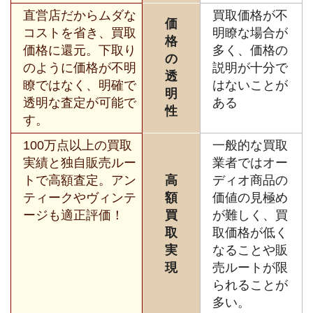
直営店だからムダな
買取価格が不
価
コストを省き、買取
明瞭な場合が
格
価格に還元。下取り
多く、価格の
の
のように価格が不明
説明が十分で
透
瞭ではなく、明確で
はないことが
明
透明な査定が可能で
ある
性
す。
100万点以上の買取
一般的な買取
実績と独自販売ルー
業者ではオー
トで高額査定。アン
高
ディオ商品の
ティークやヴィンテ
額
価値の見極め
ージも適正評価！
買
が難しく、買
取
取価格が低く
実
なることや販
現
売ルートが限
られることが
多い。