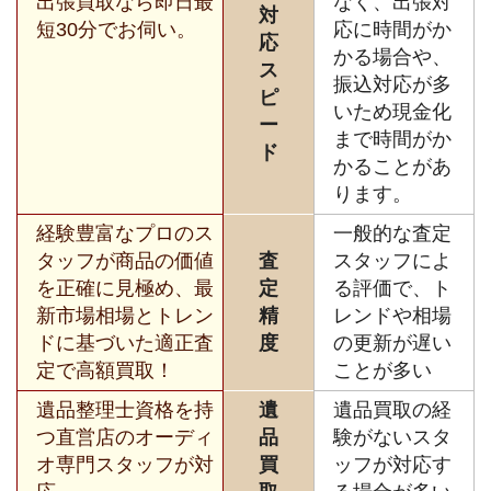
出張買取なら即日最
なく、出張対
対
短30分でお伺い。
応に時間がか
応
かる場合や、
ス
振込対応が多
ピ
いため現金化
ー
まで時間がか
ド
かることがあ
ります。
経験豊富なプロのス
一般的な査定
タッフが商品の価値
査
スタッフによ
を正確に見極め、最
定
る評価で、ト
新市場相場とトレン
精
レンドや相場
ドに基づいた適正査
度
の更新が遅い
定で高額買取！
ことが多い
遺品整理士資格を持
遺
遺品買取の経
つ直営店のオーディ
品
験がないスタ
オ専門スタッフが対
買
ッフが対応す