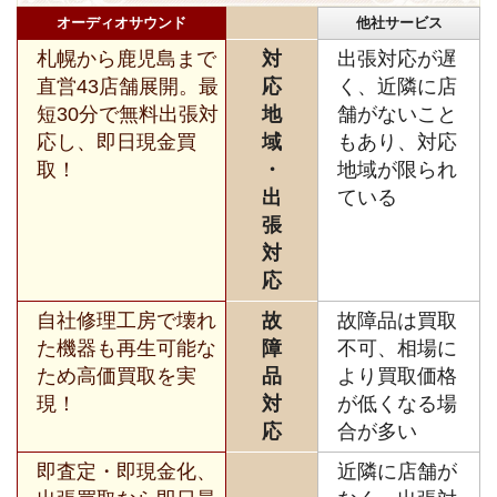
オーディオサウンド
他社サービス
札幌から鹿児島まで
対
出張対応が遅
直営43店舗展開。最
応
く、近隣に店
短30分で無料出張対
地
舗がないこと
応し、即日現金買
域
もあり、対応
取！
・
地域が限られ
出
ている
張
対
応
自社修理工房で壊れ
故
故障品は買取
た機器も再生可能な
障
不可、相場に
ため高価買取を実
品
より買取価格
現！
対
が低くなる場
応
合が多い
即査定・即現金化、
近隣に店舗が