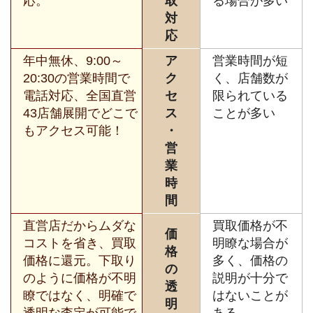
応。
取
る場合が多い
対
応
年中無休、9:00～
ア
営業時間が短
20:30の営業時間で
ク
く、店舗数が
電話対応、全国直営
セ
限られている
43店舗展開でどこで
ス
ことが多い
もアクセス可能！
・
営
業
時
間
直営店だからムダな
買取価格が不
価
コストを省き、買取
明瞭な場合が
格
価格に還元。下取り
多く、価格の
の
のように価格が不明
説明が十分で
透
瞭ではなく、明確で
はないことが
明
透明な査定が可能で
ある