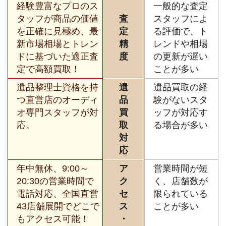
経験豊富なプロのス
一般的な査定
タッフが商品の価値
査
スタッフによ
を正確に見極め、最
定
る評価で、ト
新市場相場とトレン
精
レンドや相場
ドに基づいた適正査
度
の更新が遅い
定で高額買取！
ことが多い
遺品整理士資格を持
遺
遺品買取の経
つ直営店のオーディ
品
験がないスタ
オ専門スタッフが対
買
ッフが対応す
応。
取
る場合が多い
対
応
年中無休、9:00～
ア
営業時間が短
20:30の営業時間で
ク
く、店舗数が
電話対応、全国直営
セ
限られている
43店舗展開でどこで
ス
ことが多い
もアクセス可能！
・