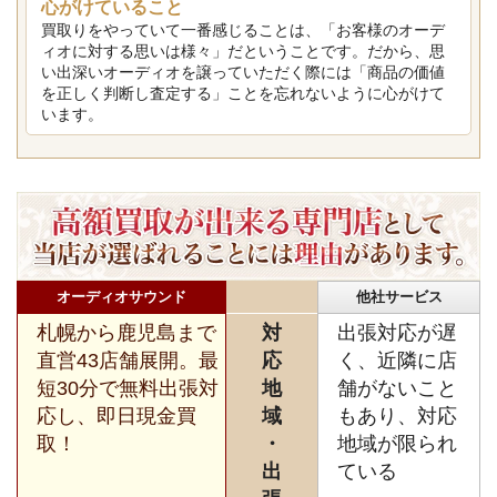
心がけていること
買取りをやっていて一番感じることは、「お客様のオーデ
ィオに対する思いは様々」だということです。だから、思
い出深いオーディオを譲っていただく際には「商品の価値
を正しく判断し査定する」ことを忘れないように心がけて
います。
オーディオサウンド
他社サービス
札幌から鹿児島まで
対
出張対応が遅
直営43店舗展開。最
応
く、近隣に店
短30分で無料出張対
地
舗がないこと
応し、即日現金買
域
もあり、対応
取！
・
地域が限られ
出
ている