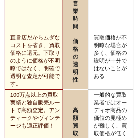
営
業
時
間
直営店だからムダな
買取価格が不
価
コストを省き、買取
明瞭な場合が
格
価格に還元。下取り
多く、価格の
の
のように価格が不明
説明が十分で
透
瞭ではなく、明確で
はないことが
明
透明な査定が可能で
ある
性
す。
100万点以上の買取
一般的な買取
実績と独自販売ルー
業者ではオー
トで高額査定。アン
高
ディオ商品の
ティークやヴィンテ
額
価値の見極め
ージも適正評価！
買
が難しく、買
取
取価格が低く