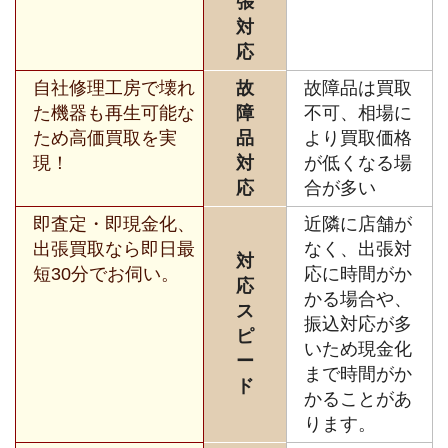
張
対
応
自社修理工房で壊れ
故
故障品は買取
た機器も再生可能な
障
不可、相場に
ため高価買取を実
品
より買取価格
現！
対
が低くなる場
応
合が多い
即査定・即現金化、
近隣に店舗が
出張買取なら即日最
なく、出張対
対
短30分でお伺い。
応に時間がか
応
かる場合や、
ス
振込対応が多
ピ
いため現金化
ー
まで時間がか
ド
かることがあ
ります。