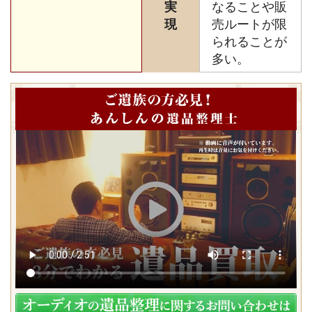
実
なることや販
現
売ルートが限
られることが
多い。