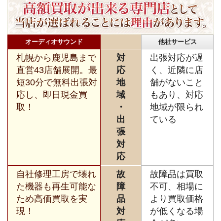
オーディオサウンド
他社サービス
札幌から鹿児島まで
対
出張対応が遅
直営43店舗展開。最
応
く、近隣に店
短30分で無料出張対
地
舗がないこと
応し、即日現金買
域
もあり、対応
取！
・
地域が限られ
出
ている
張
対
応
自社修理工房で壊れ
故
故障品は買取
た機器も再生可能な
障
不可、相場に
ため高価買取を実
品
より買取価格
現！
対
が低くなる場