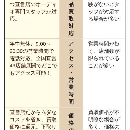
つ直営店のオーディ
品
験がないスタ
オ専門スタッフが対
買
ッフが対応す
応。
取
る場合が多い
対
応
年中無休、9:00～
ア
営業時間が短
20:30の営業時間で
ク
く、店舗数が
電話対応、全国直営
セ
限られている
43店舗展開でどこで
ス
ことが多い
もアクセス可能！
・
営
業
時
間
直営店だからムダな
買取価格が不
価
コストを省き、買取
明瞭な場合が
格
価格に還元。下取り
多く、価格の