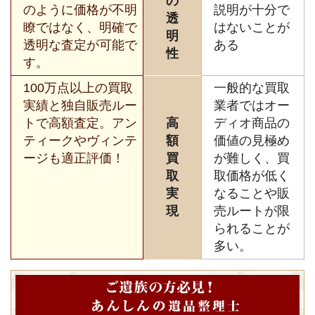
の
のように価格が不明
説明が十分で
透
瞭ではなく、明確で
はないことが
明
透明な査定が可能で
ある
性
す。
100万点以上の買取
一般的な買取
実績と独自販売ルー
業者ではオー
トで高額査定。アン
高
ディオ商品の
ティークやヴィンテ
額
価値の見極め
ージも適正評価！
買
が難しく、買
取
取価格が低く
実
なることや販
現
売ルートが限
られることが
多い。