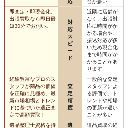
応
合が多い
即査定・即現金化、
近隣に店舗が
出張買取なら即日最
なく、出張対
対
短30分でお伺い。
応に時間がか
応
かる場合や、
ス
振込対応が多
ピ
いため現金化
ー
まで時間がか
ド
かることがあ
ります。
経験豊富なプロのス
一般的な査定
タッフが商品の価値
査
スタッフによ
を正確に見極め、最
定
る評価で、ト
新市場相場とトレン
精
レンドや相場
ドに基づいた適正査
度
の更新が遅い
定で高額買取！
ことが多い
遺品整理士資格を持
遺
遺品買取の経