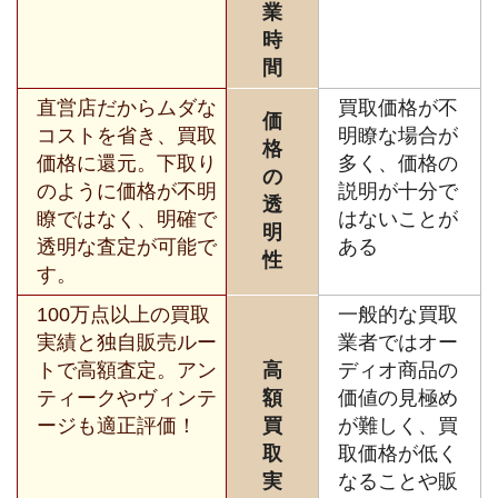
業
時
間
直営店だからムダな
買取価格が不
価
コストを省き、買取
明瞭な場合が
格
価格に還元。下取り
多く、価格の
の
のように価格が不明
説明が十分で
透
瞭ではなく、明確で
はないことが
明
透明な査定が可能で
ある
性
す。
100万点以上の買取
一般的な買取
実績と独自販売ルー
業者ではオー
トで高額査定。アン
高
ディオ商品の
ティークやヴィンテ
額
価値の見極め
ージも適正評価！
買
が難しく、買
取
取価格が低く
実
なることや販