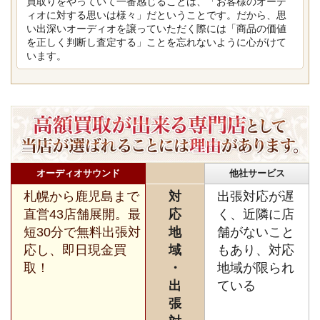
買取りをやっていて一番感じることは、「お客様のオーデ
ィオに対する思いは様々」だということです。だから、思
い出深いオーディオを譲っていただく際には「商品の価値
を正しく判断し査定する」ことを忘れないように心がけて
います。
オーディオサウンド
他社サービス
札幌から鹿児島まで
対
出張対応が遅
直営43店舗展開。最
応
く、近隣に店
短30分で無料出張対
地
舗がないこと
応し、即日現金買
域
もあり、対応
取！
・
地域が限られ
出
ている
張