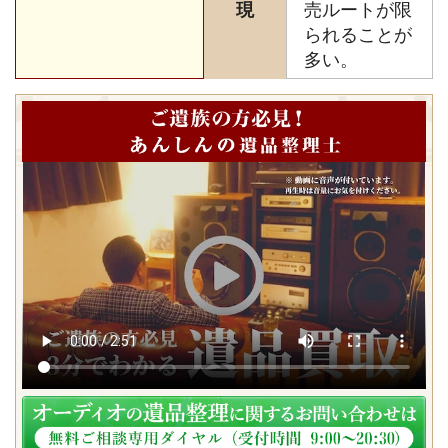
現
売ルートが限
られることが
多い。