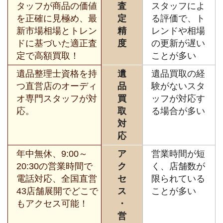
タッフが商品の価値
査
スタッフによ
を正確に見極め、最
定
る評価で、ト
新市場相場とトレン
精
レンドや相場
ドに基づいた適正査
度
の更新が遅い
定で高額買取！
ことが多い
遺品整理士資格を持
遺
遺品買取の経
つ直営店のオーディ
品
験がないスタ
オ専門スタッフが対
買
ッフが対応す
応。
取
る場合が多い
対
応
年中無休、9:00～
ア
営業時間が短
20:30の営業時間で
ク
く、店舗数が
電話対応、全国直営
セ
限られている
43店舗展開でどこで
ス
ことが多い
もアクセス可能！
・
営