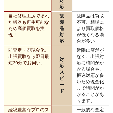
対
応
自社修理工房で壊れ
故
故障品は買取
た機器も再生可能な
障
不可、相場に
ため高価買取を実
品
より買取価格
現！
対
が低くなる場
応
合が多い
即査定・即現金化、
近隣に店舗が
出張買取なら即日最
なく、出張対
対
短30分でお伺い。
応に時間がか
応
かる場合や、
ス
振込対応が多
ピ
いため現金化
ー
まで時間がか
ド
かることがあ
ります。
経験豊富なプロのス
一般的な査定