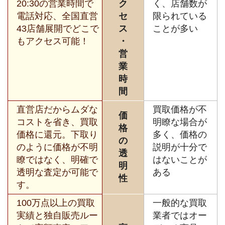
20:30の営業時間で
ク
く、店舗数が
電話対応、全国直営
セ
限られている
43店舗展開でどこで
ス
ことが多い
もアクセス可能！
・
営
業
時
間
直営店だからムダな
買取価格が不
価
コストを省き、買取
明瞭な場合が
格
価格に還元。下取り
多く、価格の
の
のように価格が不明
説明が十分で
透
瞭ではなく、明確で
はないことが
明
透明な査定が可能で
ある
性
す。
100万点以上の買取
一般的な買取
実績と独自販売ルー
業者ではオー