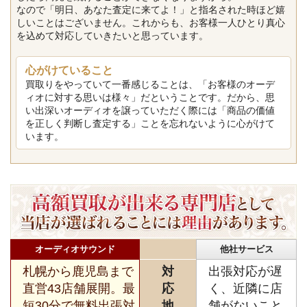
なので「明日、あなた査定に来てよ！」と指名された時ほど嬉
しいことはございません。これからも、お客様一人ひとり真心
を込めて対応していきたいと思っています。
心がけていること
買取りをやっていて一番感じることは、「お客様のオーデ
ィオに対する思いは様々」だということです。だから、思
い出深いオーディオを譲っていただく際には「商品の価値
を正しく判断し査定する」ことを忘れないように心がけて
います。
オーディオサウンド
他社サービス
札幌から鹿児島まで
対
出張対応が遅
直営43店舗展開。最
応
く、近隣に店
短30分で無料出張対
地
舗がないこと