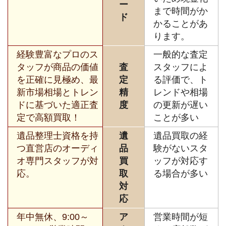
ー
まで時間がか
ド
かることがあ
ります。
経験豊富なプロのス
一般的な査定
タッフが商品の価値
査
スタッフによ
を正確に見極め、最
定
る評価で、ト
新市場相場とトレン
精
レンドや相場
ドに基づいた適正査
度
の更新が遅い
定で高額買取！
ことが多い
遺品整理士資格を持
遺
遺品買取の経
つ直営店のオーディ
品
験がないスタ
オ専門スタッフが対
買
ッフが対応す
応。
取
る場合が多い
対
応
年中無休、9:00～
ア
営業時間が短