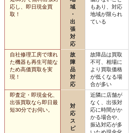
応し、即日現金買
域
もあり、対応
取！
・
地域が限られ
出
ている
張
対
応
自社修理工房で壊れ
故
故障品は買取
た機器も再生可能な
障
不可、相場に
ため高価買取を実
品
より買取価格
現！
対
が低くなる場
応
合が多い
即査定・即現金化、
近隣に店舗が
出張買取なら即日最
なく、出張対
対
短30分でお伺い。
応に時間がか
応
かる場合や、
ス
振込対応が多
ピ
いため現金化