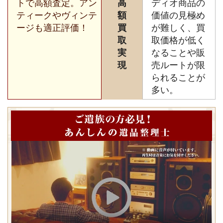
トで高額査定。アン
高
ディオ商品の
ティークやヴィンテ
額
価値の見極め
ージも適正評価！
買
が難しく、買
取
取価格が低く
実
なることや販
現
売ルートが限
られることが
多い。