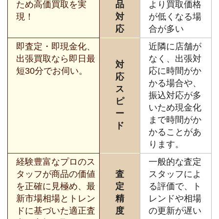
ため高価買取を実
品
より買取価格
現！
対
が低くなる場
応
合が多い
即査定・即現金化、
近隣に店舗が
出張買取なら即日最
なく、出張対
対
短30分でお伺い。
応に時間がか
応
かる場合や、
ス
振込対応が多
ピ
いため現金化
ー
まで時間がか
ド
かることがあ
ります。
経験豊富なプロのス
一般的な査定
タッフが商品の価値
査
スタッフによ
を正確に見極め、最
定
る評価で、ト
新市場相場とトレン
精
レンドや相場
ドに基づいた適正査
度
の更新が遅い