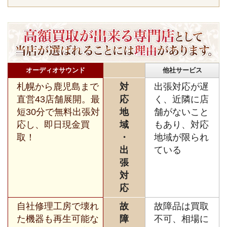
オーディオサウンド
他社サービス
札幌から鹿児島まで
対
出張対応が遅
直営43店舗展開。最
応
く、近隣に店
短30分で無料出張対
地
舗がないこと
応し、即日現金買
域
もあり、対応
取！
・
地域が限られ
出
ている
張
対
応
自社修理工房で壊れ
故
故障品は買取
た機器も再生可能な
障
不可、相場に