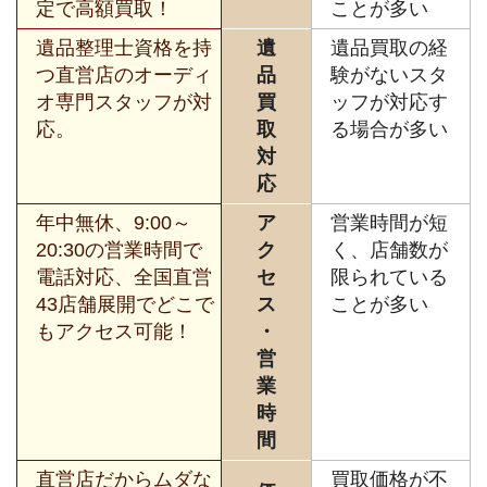
定で高額買取！
ことが多い
遺品整理士資格を持
遺
遺品買取の経
つ直営店のオーディ
品
験がないスタ
オ専門スタッフが対
買
ッフが対応す
応。
取
る場合が多い
対
応
年中無休、9:00～
ア
営業時間が短
20:30の営業時間で
ク
く、店舗数が
電話対応、全国直営
セ
限られている
43店舗展開でどこで
ス
ことが多い
もアクセス可能！
・
営
業
時
間
直営店だからムダな
買取価格が不