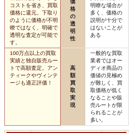
価
コストを省き、買取
明瞭な場合が
格
価格に還元。下取り
多く、価格の
の
のように価格が不明
説明が十分で
透
瞭ではなく、明確で
はないことが
明
透明な査定が可能で
ある
性
す。
100万点以上の買取
一般的な買取
実績と独自販売ルー
業者ではオー
トで高額査定。アン
高
ディオ商品の
ティークやヴィンテ
額
価値の見極め
ージも適正評価！
買
が難しく、買
取
取価格が低く
実
なることや販
現
売ルートが限
られることが
多い。