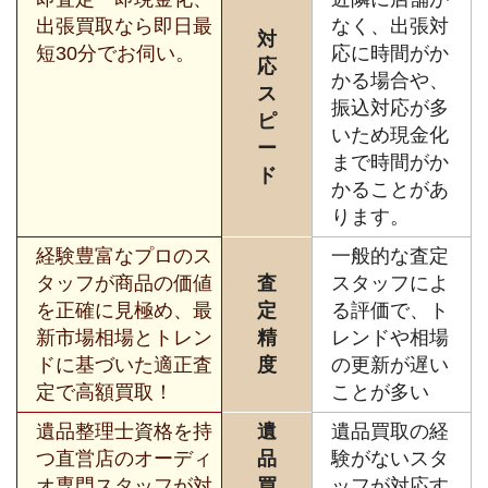
出張買取なら即日最
なく、出張対
対
短30分でお伺い。
応に時間がか
応
かる場合や、
ス
振込対応が多
ピ
いため現金化
ー
まで時間がか
ド
かることがあ
ります。
経験豊富なプロのス
一般的な査定
タッフが商品の価値
査
スタッフによ
を正確に見極め、最
定
る評価で、ト
新市場相場とトレン
精
レンドや相場
ドに基づいた適正査
度
の更新が遅い
定で高額買取！
ことが多い
遺品整理士資格を持
遺
遺品買取の経
つ直営店のオーディ
品
験がないスタ
オ専門スタッフが対
買
ッフが対応す