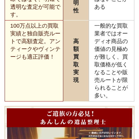
明
透明な査定が可能で
ある
性
す。
100万点以上の買取
一般的な買取
実績と独自販売ルー
業者ではオー
トで高額査定。アン
高
ディオ商品の
ティークやヴィンテ
額
価値の見極め
ージも適正評価！
買
が難しく、買
取
取価格が低く
実
なることや販
現
売ルートが限
られることが
多い。