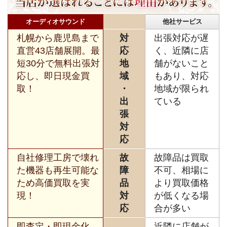
オーディオサウンド
他社サービス
札幌から鹿児島まで
対
出張対応が遅
直営43店舗展開。最
応
く、近隣に店
短30分で無料出張対
地
舗がないこと
応し、即日現金買
域
もあり、対応
取！
・
地域が限られ
出
ている
張
対
応
自社修理工房で壊れ
故
故障品は買取
た機器も再生可能な
障
不可、相場に
ため高価買取を実
品
より買取価格
現！
対
が低くなる場
応
合が多い
即査定・即現金化、
近隣に店舗が