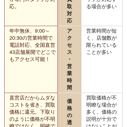
応。
取
る場合が多い
対
応
年中無休、9:00～
ア
営業時間が短
20:30の営業時間で
ク
く、店舗数が
電話対応、全国直営
セ
限られている
43店舗展開でどこで
ス
ことが多い
もアクセス可能！
・
営
業
時
間
直営店だからムダな
買取価格が不
価
コストを省き、買取
明瞭な場合が
格
価格に還元。下取り
多く、価格の
の
のように価格が不明
説明が十分で
透
瞭ではなく、明確で
はないことが