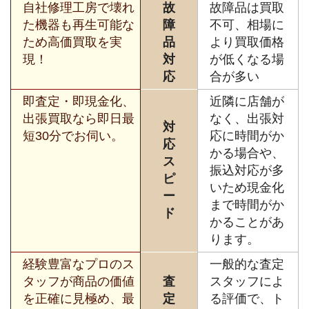
自社修理工房で壊れ
故
故障品は買取
た機器も再生可能な
障
不可、相場に
ため高価買取を実
品
より買取価格
現！
対
が低くなる場
応
合が多い
即査定・即現金化、
近隣に店舗が
出張買取なら即日最
なく、出張対
対
短30分でお伺い。
応に時間がか
応
かる場合や、
ス
振込対応が多
ピ
いため現金化
ー
まで時間がか
ド
かることがあ
ります。
経験豊富なプロのス
一般的な査定
タッフが商品の価値
査
スタッフによ
を正確に見極め、最
定
る評価で、ト