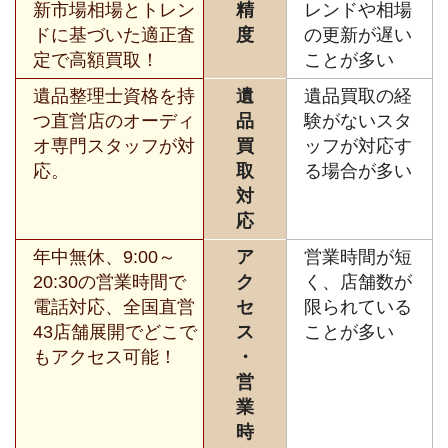
新市場相場とトレン
精
レンドや相場
ドに基づいた適正査
度
の更新が遅い
定で高額買取！
ことが多い
遺品整理士資格を持
遺
遺品買取の経
つ直営店のオーディ
品
験がないスタ
オ専門スタッフが対
買
ッフが対応す
応。
取
る場合が多い
対
応
年中無休、9:00～
ア
営業時間が短
20:30の営業時間で
ク
く、店舗数が
電話対応、全国直営
セ
限られている
43店舗展開でどこで
ス
ことが多い
もアクセス可能！
・
営
業
時