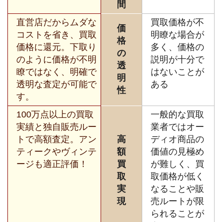
間
直営店だからムダな
買取価格が不
価
コストを省き、買取
明瞭な場合が
格
価格に還元。下取り
多く、価格の
の
のように価格が不明
説明が十分で
透
瞭ではなく、明確で
はないことが
明
透明な査定が可能で
ある
性
す。
100万点以上の買取
一般的な買取
実績と独自販売ルー
業者ではオー
トで高額査定。アン
高
ディオ商品の
ティークやヴィンテ
額
価値の見極め
ージも適正評価！
買
が難しく、買
取
取価格が低く
実
なることや販
現
売ルートが限
られることが