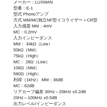
メーカー：LUXMAN
型番：E-1
型式 Phonoアンプ
方式 MM/MC独立NF型イコライザー＋CR型
入力感度 MM：4mV
MC：0.2mV
入力インピーダンス
MM： 34kΩ（Low）
50kΩ（Mid）
75kΩ（High）
MC： 28Ω（Low）
106Ω（Mid）
560Ω（High）
利得（1kHz） MM：36dB
MC：62dB
リアカーブ偏差 30Hz～20kHz ±0.2dB
20Hz～100kHz ±0.5dB
出力レベル/インピーダンス