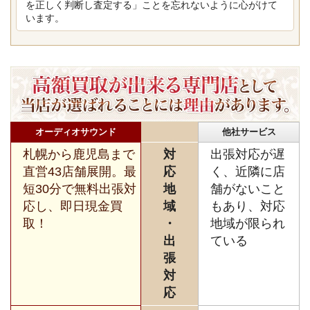
を正しく判断し査定する」ことを忘れないように心がけて
います。
オーディオサウンド
他社サービス
札幌から鹿児島まで
対
出張対応が遅
直営43店舗展開。最
応
く、近隣に店
短30分で無料出張対
地
舗がないこと
応し、即日現金買
域
もあり、対応
取！
・
地域が限られ
出
ている
張
対
応