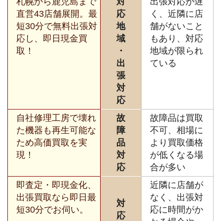
札幌から鹿児島まで
対
出張対応が遅
直営43店舗展開。最
応
く、近隣に店
短30分で無料出張対
地
舗がないこと
応し、即日現金買
域
もあり、対応
取！
・
地域が限られ
出
ている
張
対
応
自社修理工房で壊れ
故
故障品は買取
た機器も再生可能な
障
不可、相場に
ため高価買取を実
品
より買取価格
現！
対
が低くなる場
応
合が多い
即査定・即現金化、
近隣に店舗が
出張買取なら即日最
なく、出張対
対
短30分でお伺い。
応に時間がか
応