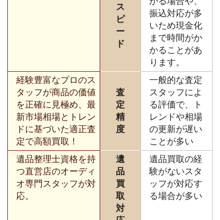
かる場合や、
ス
振込対応が多
ピ
いため現金化
ー
まで時間がか
ド
かることがあ
ります。
経験豊富なプロのス
一般的な査定
タッフが商品の価値
査
スタッフによ
を正確に見極め、最
定
る評価で、ト
新市場相場とトレン
精
レンドや相場
ドに基づいた適正査
度
の更新が遅い
定で高額買取！
ことが多い
遺品整理士資格を持
遺
遺品買取の経
つ直営店のオーディ
品
験がないスタ
オ専門スタッフが対
買
ッフが対応す
応。
取
る場合が多い
対