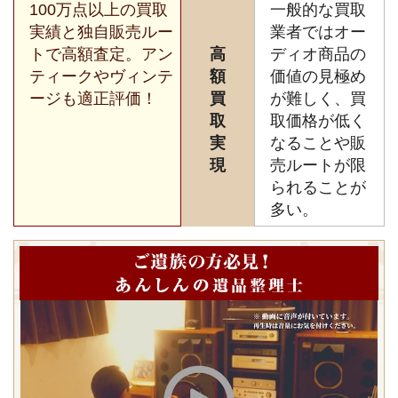
100万点以上の買取
一般的な買取
実績と独自販売ルー
業者ではオー
トで高額査定。アン
高
ディオ商品の
ティークやヴィンテ
額
価値の見極め
ージも適正評価！
買
が難しく、買
取
取価格が低く
実
なることや販
現
売ルートが限
られることが
多い。