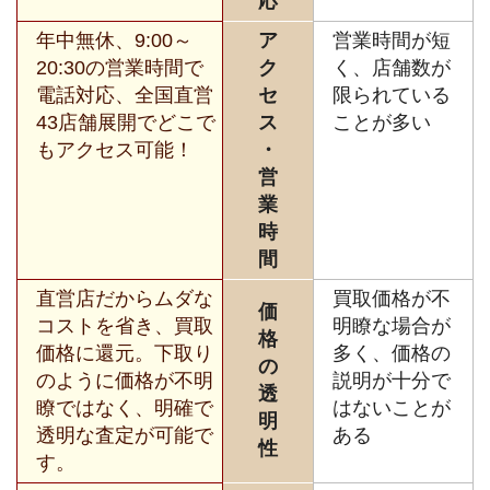
応
年中無休、9:00～
ア
営業時間が短
20:30の営業時間で
ク
く、店舗数が
電話対応、全国直営
セ
限られている
43店舗展開でどこで
ス
ことが多い
もアクセス可能！
・
営
業
時
間
直営店だからムダな
買取価格が不
価
コストを省き、買取
明瞭な場合が
格
価格に還元。下取り
多く、価格の
の
のように価格が不明
説明が十分で
透
瞭ではなく、明確で
はないことが
明
透明な査定が可能で
ある
性
す。