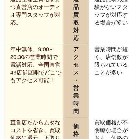
つ直営店のオーディ
品
験がないスタ
オ専門スタッフが対
買
ッフが対応す
応。
取
る場合が多い
対
応
年中無休、9:00～
ア
営業時間が短
20:30の営業時間で
ク
く、店舗数が
電話対応、全国直営
セ
限られている
43店舗展開でどこで
ス
ことが多い
もアクセス可能！
・
営
業
時
間
直営店だからムダな
買取価格が不
価
コストを省き、買取
明瞭な場合が
格
価格に還元。下取り
多く、価格の