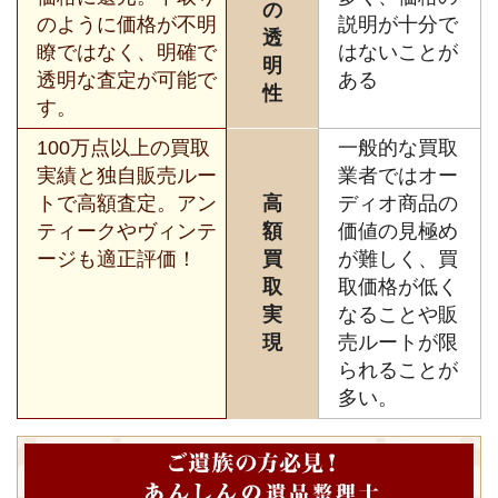
の
のように価格が不明
説明が十分で
透
瞭ではなく、明確で
はないことが
明
透明な査定が可能で
ある
性
す。
100万点以上の買取
一般的な買取
実績と独自販売ルー
業者ではオー
トで高額査定。アン
高
ディオ商品の
ティークやヴィンテ
額
価値の見極め
ージも適正評価！
買
が難しく、買
取
取価格が低く
実
なることや販
現
売ルートが限
られることが
多い。