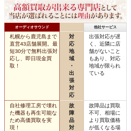
オーディオサウンド
他社サービス
札幌から鹿児島まで
対
出張対応が遅
直営43店舗展開。最
応
く、近隣に店
短30分で無料出張対
地
舗がないこと
応し、即日現金買
域
もあり、対応
取！
・
地域が限られ
出
ている
張
対
応
自社修理工房で壊れ
故
故障品は買取
た機器も再生可能な
障
不可、相場に
ため高価買取を実
品
より買取価格
現！
対
が低くなる場