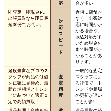
応
合が多い
即査定・即現金化、
近隣に店舗が
出張買取なら即日最
なく、出張対
対
短30分でお伺い。
応に時間がか
応
かる場合や、
ス
振込対応が多
ピ
いため現金化
ー
まで時間がか
ド
かることがあ
ります。
経験豊富なプロのス
一般的な査定
タッフが商品の価値
査
スタッフによ
を正確に見極め、最
定
る評価で、ト
新市場相場とトレン
精
レンドや相場
ドに基づいた適正査
度
の更新が遅い
定で高額買取！
ことが多い
遺品整理士資格を持
遺
遺品買取の経