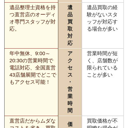
遺品整理士資格を持
遺
遺品買取の経
つ直営店のオーディ
品
験がないスタ
オ専門スタッフが対
買
ッフが対応す
応。
取
る場合が多い
対
応
年中無休、9:00～
ア
営業時間が短
20:30の営業時間で
ク
く、店舗数が
電話対応、全国直営
セ
限られている
43店舗展開でどこで
ス
ことが多い
もアクセス可能！
・
営
業
時
間
直営店だからムダな
買取価格が不
価
コストを省き、買取
明瞭な場合が