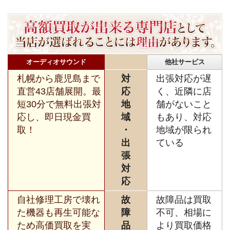
オーディオサウンド
他社サービス
札幌から鹿児島まで
対
出張対応が遅
直営43店舗展開。最
応
く、近隣に店
短30分で無料出張対
地
舗がないこと
応し、即日現金買
域
もあり、対応
取！
・
地域が限られ
出
ている
張
対
応
自社修理工房で壊れ
故
故障品は買取
た機器も再生可能な
障
不可、相場に
ため高価買取を実
品
より買取価格