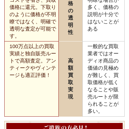
格
価格に還元。下取り
多く、価格の
の
のように価格が不明
説明が十分で
透
瞭ではなく、明確で
はないことが
明
透明な査定が可能で
ある
性
す。
100万点以上の買取
一般的な買取
実績と独自販売ルー
業者ではオー
トで高額査定。アン
高
ディオ商品の
ティークやヴィンテ
額
価値の見極め
ージも適正評価！
買
が難しく、買
取
取価格が低く
実
なることや販
現
売ルートが限
られることが
多い。