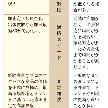
現！
対
が低くなる場
応
合が多い
即査定・即現金化、
近隣に店舗が
出張買取なら即日最
なく、出張対
対
短30分でお伺い。
応に時間がか
応
かる場合や、
ス
振込対応が多
ピ
いため現金化
ー
まで時間がか
ド
かることがあ
ります。
経験豊富なプロのス
一般的な査定
タッフが商品の価値
査
スタッフによ
を正確に見極め、最
定
る評価で、ト
新市場相場とトレン
精
レンドや相場
ドに基づいた適正査
度
の更新が遅い
定で高額買取！
ことが多い