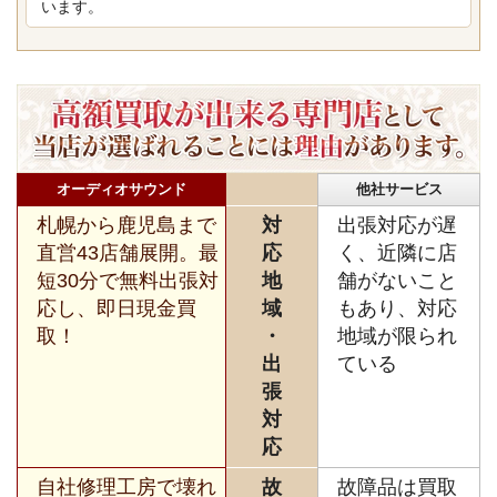
います。
オーディオサウンド
他社サービス
札幌から鹿児島まで
対
出張対応が遅
直営43店舗展開。最
応
く、近隣に店
短30分で無料出張対
地
舗がないこと
応し、即日現金買
域
もあり、対応
取！
・
地域が限られ
出
ている
張
対
応
自社修理工房で壊れ
故
故障品は買取