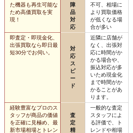
た機器も再生可能な
障
不可、相場に
ため高価買取を実
品
より買取価格
現！
対
が低くなる場
応
合が多い
即査定・即現金化、
近隣に店舗が
出張買取なら即日最
なく、出張対
対
短30分でお伺い。
応に時間がか
応
かる場合や、
ス
振込対応が多
ピ
いため現金化
ー
まで時間がか
ド
かることがあ
ります。
経験豊富なプロのス
一般的な査定
タッフが商品の価値
査
スタッフによ
を正確に見極め、最
定
る評価で、ト
新市場相場とトレン
精
レンドや相場