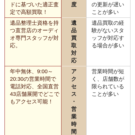
ドに基づいた適正査
度
の更新が遅い
定で高額買取！
ことが多い
遺品整理士資格を持
遺
遺品買取の経
つ直営店のオーディ
品
験がないスタ
オ専門スタッフが対
買
ッフが対応す
応。
取
る場合が多い
対
応
年中無休、9:00～
ア
営業時間が短
20:30の営業時間で
ク
く、店舗数が
電話対応、全国直営
セ
限られている
43店舗展開でどこで
ス
ことが多い
もアクセス可能！
・
営
業
時
間