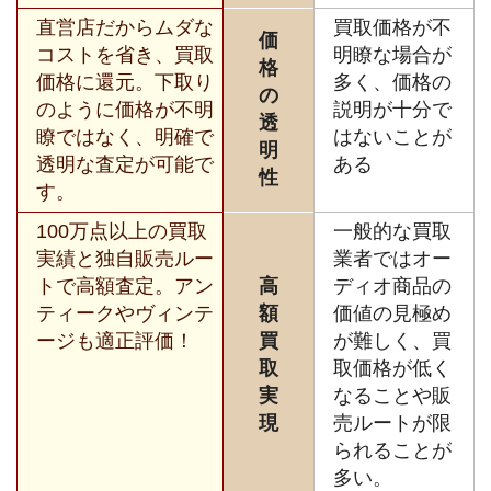
直営店だからムダな
買取価格が不
価
コストを省き、買取
明瞭な場合が
格
価格に還元。下取り
多く、価格の
の
のように価格が不明
説明が十分で
透
瞭ではなく、明確で
はないことが
明
透明な査定が可能で
ある
性
す。
100万点以上の買取
一般的な買取
実績と独自販売ルー
業者ではオー
トで高額査定。アン
高
ディオ商品の
ティークやヴィンテ
額
価値の見極め
ージも適正評価！
買
が難しく、買
取
取価格が低く
実
なることや販
現
売ルートが限
られることが
多い。