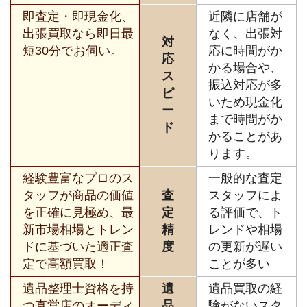
即査定・即現金化、
近隣に店舗が
出張買取なら即日最
なく、出張対
対
短30分でお伺い。
応に時間がか
応
かる場合や、
ス
振込対応が多
ピ
いため現金化
ー
まで時間がか
ド
かることがあ
ります。
経験豊富なプロのス
一般的な査定
タッフが商品の価値
査
スタッフによ
を正確に見極め、最
定
る評価で、ト
新市場相場とトレン
精
レンドや相場
ドに基づいた適正査
度
の更新が遅い
定で高額買取！
ことが多い
遺品整理士資格を持
遺
遺品買取の経
つ直営店のオーディ
品
験がないスタ