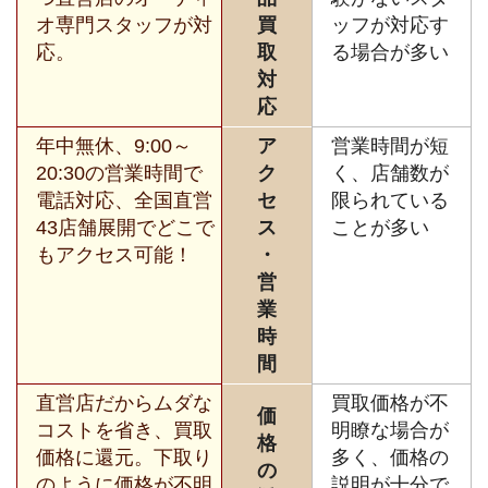
オ専門スタッフが対
買
ッフが対応す
応。
取
る場合が多い
対
応
年中無休、9:00～
ア
営業時間が短
20:30の営業時間で
ク
く、店舗数が
電話対応、全国直営
セ
限られている
43店舗展開でどこで
ス
ことが多い
もアクセス可能！
・
営
業
時
間
直営店だからムダな
買取価格が不
価
コストを省き、買取
明瞭な場合が
格
価格に還元。下取り
多く、価格の
の
のように価格が不明
説明が十分で