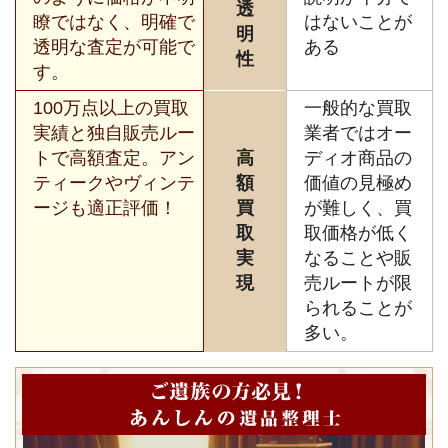
透
瞭ではなく、明確で
はないことが
明
透明な査定が可能で
ある
性
す。
100万点以上の買取
一般的な買取
実績と独自販売ルー
業者ではオー
トで高額査定。アン
高
ディオ商品の
ティークやヴィンテ
額
価値の見極め
ージも適正評価！
買
が難しく、買
取
取価格が低く
実
なることや販
現
売ルートが限
られることが
多い。