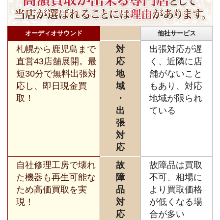
オーディオサウンド
他社サービス
札幌から鹿児島まで
対
出張対応が遅
直営43店舗展開。最
応
く、近隣に店
短30分で無料出張対
地
舗がないこと
応し、即日現金買
域
もあり、対応
取！
・
地域が限られ
出
ている
張
対
応
自社修理工房で壊れ
故
故障品は買取
た機器も再生可能な
障
不可、相場に
ため高価買取を実
品
より買取価格
現！
対
が低くなる場
応
合が多い