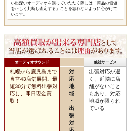
い出深いオーディオを譲っていただく際には「商品の価値
を正しく判断し査定する」ことを忘れないように心がけて
います。
オーディオサウンド
他社サービス
札幌から鹿児島まで
対
出張対応が遅
直営43店舗展開。最
応
く、近隣に店
短30分で無料出張対
地
舗がないこと
応し、即日現金買
域
もあり、対応
取！
・
地域が限られ
出
ている
張
対
応