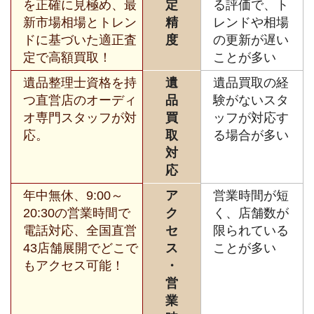
を正確に見極め、最
定
る評価で、ト
新市場相場とトレン
精
レンドや相場
ドに基づいた適正査
度
の更新が遅い
定で高額買取！
ことが多い
遺品整理士資格を持
遺
遺品買取の経
つ直営店のオーディ
品
験がないスタ
オ専門スタッフが対
買
ッフが対応す
応。
取
る場合が多い
対
応
年中無休、9:00～
ア
営業時間が短
20:30の営業時間で
ク
く、店舗数が
電話対応、全国直営
セ
限られている
43店舗展開でどこで
ス
ことが多い
もアクセス可能！
・
営
業