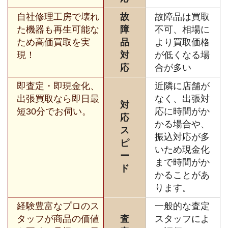
自社修理工房で壊れ
故
故障品は買取
た機器も再生可能な
障
不可、相場に
ため高価買取を実
品
より買取価格
現！
対
が低くなる場
応
合が多い
即査定・即現金化、
近隣に店舗が
出張買取なら即日最
なく、出張対
対
短30分でお伺い。
応に時間がか
応
かる場合や、
ス
振込対応が多
ピ
いため現金化
ー
まで時間がか
ド
かることがあ
ります。
経験豊富なプロのス
一般的な査定
タッフが商品の価値
査
スタッフによ