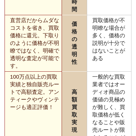
時
間
直営店だからムダな
買取価格が不
価
コストを省き、買取
明瞭な場合が
格
価格に還元。下取り
多く、価格の
の
のように価格が不明
説明が十分で
透
瞭ではなく、明確で
はないことが
明
透明な査定が可能で
ある
性
す。
100万点以上の買取
一般的な買取
実績と独自販売ルー
業者ではオー
トで高額査定。アン
高
ディオ商品の
ティークやヴィンテ
額
価値の見極め
ージも適正評価！
買
が難しく、買
取
取価格が低く
実
なることや販
現
売ルートが限