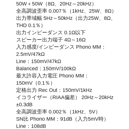
50W＋50W（8Ω、20Hz～20kHz）
全高調波歪率 0.007％（1kHz、25W、8Ω）
出力帯域幅 5Hz～50kHz（出力25W、8Ω、
THD 0.1％）
出力インピーダンス 0.1Ω以下
スピーカー出力端子 4Ω～16Ω
入力感度/インピーダンス Phono MM：
2.5mV/47kΩ
Line：150mV/47kΩ
Balanced：150mV/100kΩ
最大許容入力電圧 Phono MM：
150mV（0.1％）
定格出力 Rec Out：150mV/1kHz
イコライザー（RIAA偏差） 20Hz～20kHz
±0.3dB
全高調波歪率 0.002％（1kHz、5V）
SN比 Phono MM：91dB（入力5mV時）
Line：108dB