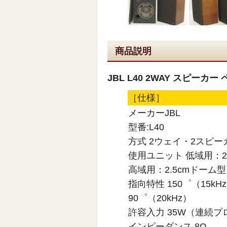
商品説明
JBL L40 2WAY スピー
［仕様］
メーカーJBL
型番:L40
方式 2ウェイ・2スピ
使用ユニット 低域用：2
高域用：2.5cmドーム型
指向特性 150゜（15kH
90゜（20kHz）
許容入力 35W（連続プ
インピーダンス 8Ω