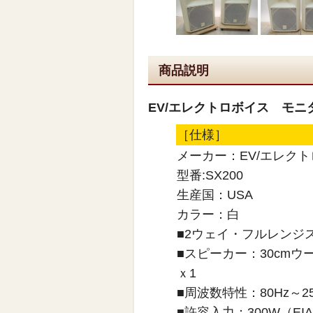
商品説明
EV/エレクトロボイス モニ
［仕様］
メーカー：EV/エレク
型番:SX200
生産国：USA
カラー：白
■2ウェイ・フルレンジ
■スピーカー：30cmウ
ｘ1
■周波数特性：80Hz～25
■許容入力：300W（EI