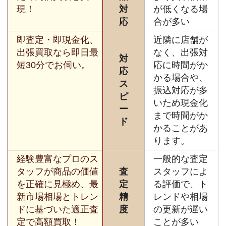
現！
対
が低くなる場
応
合が多い
即査定・即現金化、
近隣に店舗が
出張買取なら即日最
なく、出張対
対
短30分でお伺い。
応に時間がか
応
かる場合や、
ス
振込対応が多
ピ
いため現金化
ー
まで時間がか
ド
かることがあ
ります。
経験豊富なプロのス
一般的な査定
タッフが商品の価値
査
スタッフによ
を正確に見極め、最
定
る評価で、ト
新市場相場とトレン
精
レンドや相場
ドに基づいた適正査
度
の更新が遅い
定で高額買取！
ことが多い