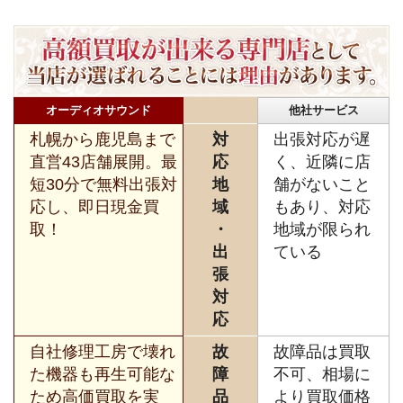
オーディオサウンド
他社サービス
札幌から鹿児島まで
対
出張対応が遅
直営43店舗展開。最
応
く、近隣に店
短30分で無料出張対
地
舗がないこと
応し、即日現金買
域
もあり、対応
取！
・
地域が限られ
出
ている
張
対
応
自社修理工房で壊れ
故
故障品は買取
た機器も再生可能な
障
不可、相場に
ため高価買取を実
品
より買取価格