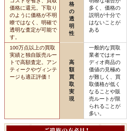
コストを省き、買取
明瞭な場合が
格
価格に還元。下取り
多く、価格の
の
のように価格が不明
説明が十分で
透
瞭ではなく、明確で
はないことが
明
透明な査定が可能で
ある
性
す。
100万点以上の買取
一般的な買取
実績と独自販売ルー
業者ではオー
トで高額査定。アン
高
ディオ商品の
ティークやヴィンテ
額
価値の見極め
ージも適正評価！
買
が難しく、買
取
取価格が低く
実
なることや販
現
売ルートが限
られることが
多い。