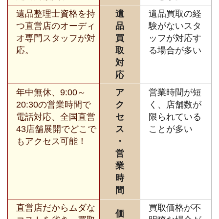
遺品整理士資格を持
遺
遺品買取の経
つ直営店のオーディ
品
験がないスタ
オ専門スタッフが対
買
ッフが対応す
応。
取
る場合が多い
対
応
年中無休、9:00～
ア
営業時間が短
20:30の営業時間で
ク
く、店舗数が
電話対応、全国直営
セ
限られている
43店舗展開でどこで
ス
ことが多い
もアクセス可能！
・
営
業
時
間
直営店だからムダな
買取価格が不
価