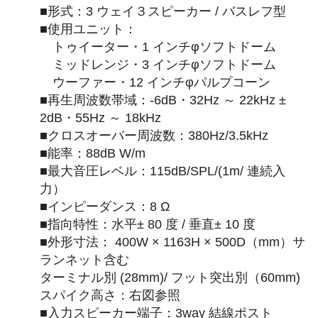
■形式：3 ウェイ３スピーカー / バスレフ型
■使用ユニット：
トゥイーター・1 インチφソフトドーム
ミッドレンジ・3 インチφソフトドーム
ウーファー・12 インチφパルプコーン
■再生周波数帯域：-6dB・32Hz ～ 22kHz ±
2dB・55Hz ～ 18kHz
■クロスオーバー周波数：380Hz/3.5kHz
■能率：88dB W/m
■最大音圧レベル：115dB/SPL/(1m/ 連続入
力）
■インピーダンス：8 Ω
■指向特性：水平± 80 度 / 垂直± 10 度
■外形寸法： 400W × 1163H × 500D（mm）サ
ランネット含む
ターミナル別 (28mm)/ フット突出別（60mm)
スパイク高さ：右図参照
■入力スピーカー端子：3way 結線ポスト