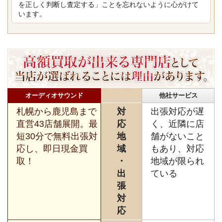
を正しく判断し査定する」ことを忘れないように心がけて
います。
オーディオサウンド
他社サービス
札幌から鹿児島まで
対
出張対応が遅
直営43店舗展開。最
応
く、近隣に店
短30分で無料出張対
地
舗がないこと
応し、即日現金買
域
もあり、対応
取！
・
地域が限られ
出
ている
張
対
応