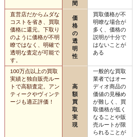
間
直営店だからムダな
買取価格が不
価
コストを省き、買取
明瞭な場合が
格
価格に還元。下取り
多く、価格の
の
のように価格が不明
説明が十分で
透
瞭ではなく、明確で
はないことが
明
透明な査定が可能で
ある
性
す。
100万点以上の買取
一般的な買取
実績と独自販売ルー
業者ではオー
トで高額査定。アン
高
ディオ商品の
ティークやヴィンテ
額
価値の見極め
ージも適正評価！
買
が難しく、買
取
取価格が低く
実
なることや販
現
売ルートが限
られることが