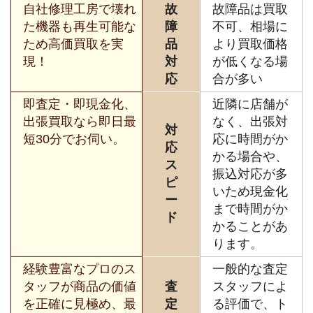
自社修理工房で壊れ
故
故障品は買取
た機器も再生可能な
障
不可、相場に
ため高価買取を実
品
より買取価格
現！
対
が低くなる場
応
合が多い
即査定・即現金化、
近隣に店舗が
出張買取なら即日最
なく、出張対
対
短30分でお伺い。
応に時間がか
応
かる場合や、
ス
振込対応が多
ピ
いため現金化
ー
まで時間がか
ド
かることがあ
ります。
経験豊富なプロのス
一般的な査定
タッフが商品の価値
査
スタッフによ
を正確に見極め、最
定
る評価で、ト