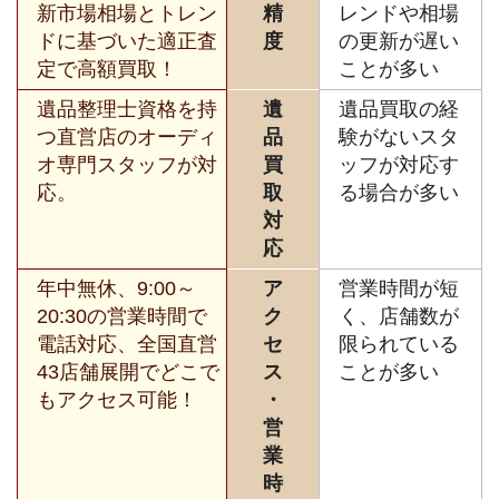
新市場相場とトレン
精
レンドや相場
ドに基づいた適正査
度
の更新が遅い
定で高額買取！
ことが多い
遺品整理士資格を持
遺
遺品買取の経
つ直営店のオーディ
品
験がないスタ
オ専門スタッフが対
買
ッフが対応す
応。
取
る場合が多い
対
応
年中無休、9:00～
ア
営業時間が短
20:30の営業時間で
ク
く、店舗数が
電話対応、全国直営
セ
限られている
43店舗展開でどこで
ス
ことが多い
もアクセス可能！
・
営
業
時