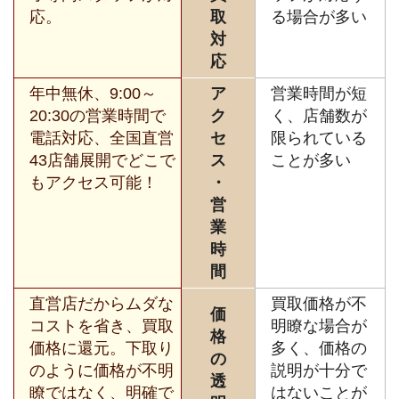
応。
取
る場合が多い
対
応
年中無休、9:00～
ア
営業時間が短
20:30の営業時間で
ク
く、店舗数が
電話対応、全国直営
セ
限られている
43店舗展開でどこで
ス
ことが多い
もアクセス可能！
・
営
業
時
間
直営店だからムダな
買取価格が不
価
コストを省き、買取
明瞭な場合が
格
価格に還元。下取り
多く、価格の
の
のように価格が不明
説明が十分で
透
瞭ではなく、明確で
はないことが