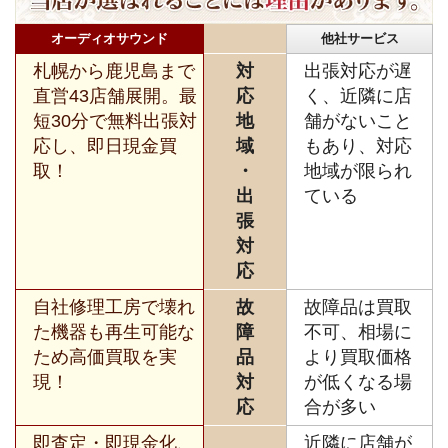
オーディオサウンド
他社サービス
札幌から鹿児島まで
対
出張対応が遅
直営43店舗展開。最
応
く、近隣に店
短30分で無料出張対
地
舗がないこと
応し、即日現金買
域
もあり、対応
取！
・
地域が限られ
出
ている
張
対
応
自社修理工房で壊れ
故
故障品は買取
た機器も再生可能な
障
不可、相場に
ため高価買取を実
品
より買取価格
現！
対
が低くなる場
応
合が多い
即査定・即現金化、
近隣に店舗が