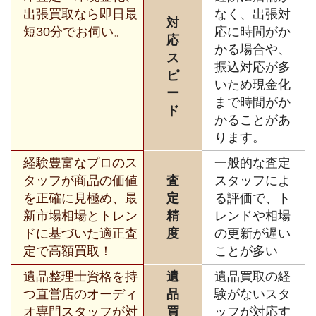
出張買取なら即日最
なく、出張対
対
短30分でお伺い。
応に時間がか
応
かる場合や、
ス
振込対応が多
ピ
いため現金化
ー
まで時間がか
ド
かることがあ
ります。
経験豊富なプロのス
一般的な査定
タッフが商品の価値
査
スタッフによ
を正確に見極め、最
定
る評価で、ト
新市場相場とトレン
精
レンドや相場
ドに基づいた適正査
度
の更新が遅い
定で高額買取！
ことが多い
遺品整理士資格を持
遺
遺品買取の経
つ直営店のオーディ
品
験がないスタ
オ専門スタッフが対
買
ッフが対応す