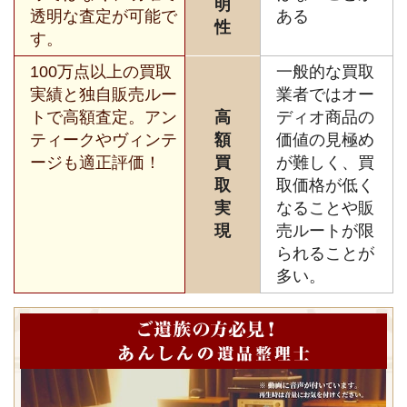
明
透明な査定が可能で
ある
性
す。
100万点以上の買取
一般的な買取
実績と独自販売ルー
業者ではオー
トで高額査定。アン
高
ディオ商品の
ティークやヴィンテ
額
価値の見極め
ージも適正評価！
買
が難しく、買
取
取価格が低く
実
なることや販
現
売ルートが限
られることが
多い。