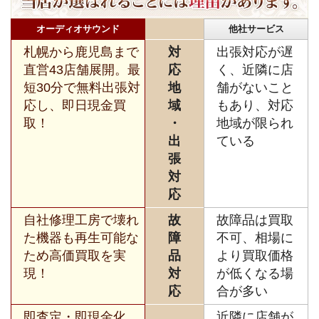
オーディオサウンド
他社サービス
札幌から鹿児島まで
対
出張対応が遅
直営43店舗展開。最
応
く、近隣に店
短30分で無料出張対
地
舗がないこと
応し、即日現金買
域
もあり、対応
取！
・
地域が限られ
出
ている
張
対
応
自社修理工房で壊れ
故
故障品は買取
た機器も再生可能な
障
不可、相場に
ため高価買取を実
品
より買取価格
現！
対
が低くなる場
応
合が多い
即査定・即現金化、
近隣に店舗が