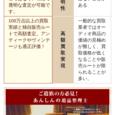
明
透明な査定が可能で
ある
性
す。
100万点以上の買取
一般的な買取
実績と独自販売ルー
業者ではオー
トで高額査定。アン
高
ディオ商品の
ティークやヴィンテ
額
価値の見極め
ージも適正評価！
買
が難しく、買
取
取価格が低く
実
なることや販
現
売ルートが限
られることが
多い。