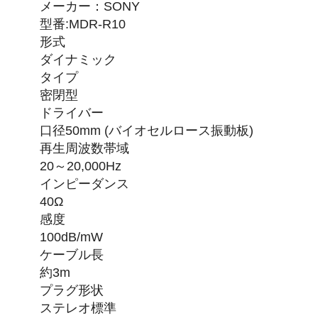
メーカー：SONY
型番:MDR-R10
形式
ダイナミック
タイプ
密閉型
ドライバー
口径50mm (バイオセルロース振動板)
再生周波数帯域
20～20,000Hz
インピーダンス
40Ω
感度
100dB/mW
ケーブル長
約3m
プラグ形状
ステレオ標準