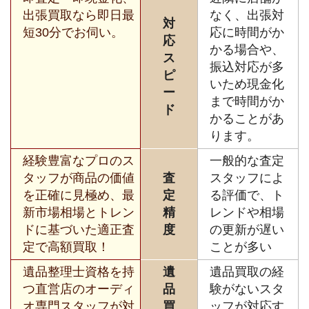
出張買取なら即日最
なく、出張対
対
短30分でお伺い。
応に時間がか
応
かる場合や、
ス
振込対応が多
ピ
いため現金化
ー
まで時間がか
ド
かることがあ
ります。
経験豊富なプロのス
一般的な査定
タッフが商品の価値
査
スタッフによ
を正確に見極め、最
定
る評価で、ト
新市場相場とトレン
精
レンドや相場
ドに基づいた適正査
度
の更新が遅い
定で高額買取！
ことが多い
遺品整理士資格を持
遺
遺品買取の経
つ直営店のオーディ
品
験がないスタ
オ専門スタッフが対
買
ッフが対応す