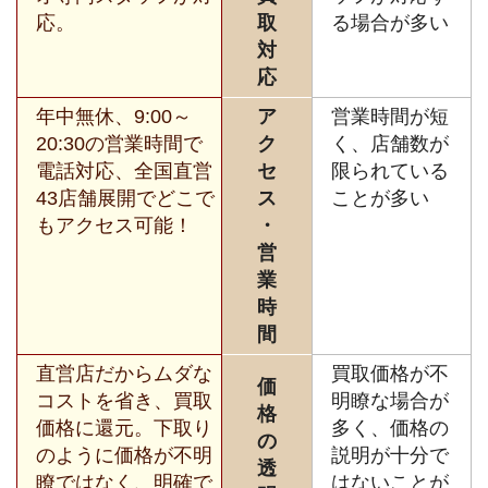
応。
取
る場合が多い
対
応
年中無休、9:00～
ア
営業時間が短
20:30の営業時間で
ク
く、店舗数が
電話対応、全国直営
セ
限られている
43店舗展開でどこで
ス
ことが多い
もアクセス可能！
・
営
業
時
間
直営店だからムダな
買取価格が不
価
コストを省き、買取
明瞭な場合が
格
価格に還元。下取り
多く、価格の
の
のように価格が不明
説明が十分で
透
瞭ではなく、明確で
はないことが