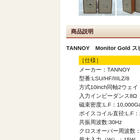
商品説明
TANNOY Monitor Gold スピ
［仕様］
メーカー：TANNOY
型番:LSU/HF/IIILZ/8
方式10inch同軸2ウェイ
入力インピーダンス8Ω
磁束密度:L.F：10,000Gau
ボイスコイル直径:L.F：2 1/
共振周波数:30Hz
クロスオーバー周波数：1.
最大入力（W）：15W