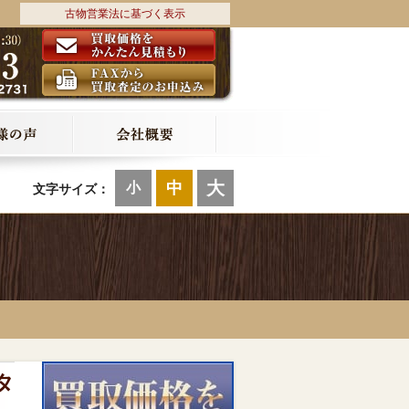
古物営業法に基づく表示
大
中
小
文字サイズ：
 タ