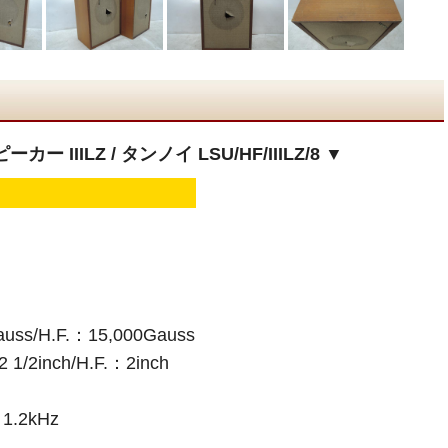
ーカー IIILZ / タンノイ LSU/HF/IIILZ/8 ▼
ss/H.F.：15,000Gauss
2inch/H.F.：2inch
2kHz