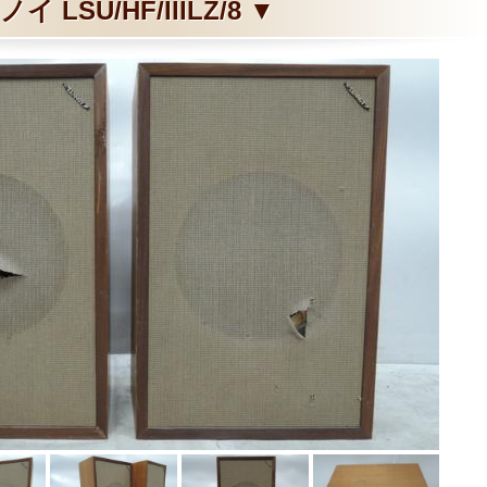
ノイ LSU/HF/IIILZ/8 ▼