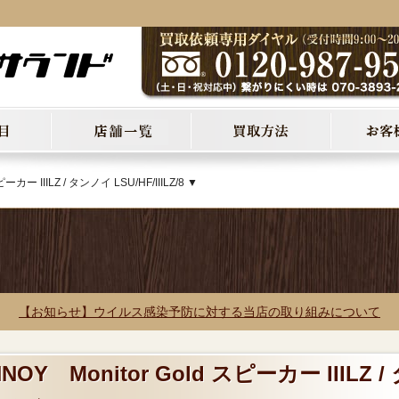
ーカー IIILZ / タンノイ LSU/HF/IIILZ/8 ▼
【お知らせ】ウイルス感染予防に対する当店の取り組みについて
Y Monitor Gold スピーカー IIILZ /