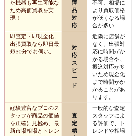
た機器も再生可能な
障
不可、相場に
ため高価買取を実
品
より買取価格
現！
対
が低くなる場
応
合が多い
即査定・即現金化、
近隣に店舗が
出張買取なら即日最
なく、出張対
対
短30分でお伺い。
応に時間がか
応
かる場合や、
ス
振込対応が多
ピ
いため現金化
ー
まで時間がか
ド
かることがあ
ります。
経験豊富なプロのス
一般的な査定
タッフが商品の価値
査
スタッフによ
を正確に見極め、最
定
る評価で、ト
新市場相場とトレン
精
レンドや相場