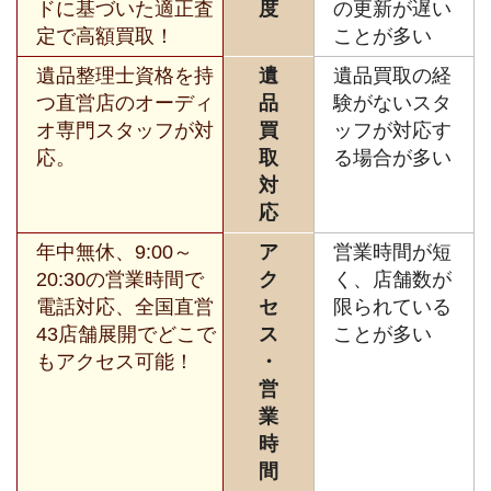
ドに基づいた適正査
度
の更新が遅い
定で高額買取！
ことが多い
遺品整理士資格を持
遺
遺品買取の経
つ直営店のオーディ
品
験がないスタ
オ専門スタッフが対
買
ッフが対応す
応。
取
る場合が多い
対
応
年中無休、9:00～
ア
営業時間が短
20:30の営業時間で
ク
く、店舗数が
電話対応、全国直営
セ
限られている
43店舗展開でどこで
ス
ことが多い
もアクセス可能！
・
営
業
時
間