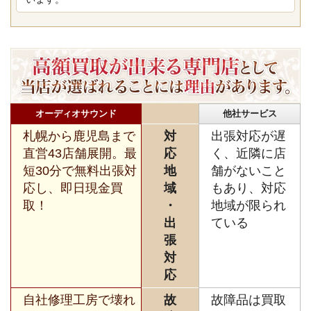
オーディオサウンド
他社サービス
札幌から鹿児島まで
対
出張対応が遅
直営43店舗展開。最
応
く、近隣に店
短30分で無料出張対
地
舗がないこと
応し、即日現金買
域
もあり、対応
取！
・
地域が限られ
出
ている
張
対
応
自社修理工房で壊れ
故
故障品は買取