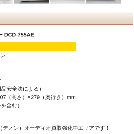
DCD-755AE
ノン
z
用品安全法による）
07（高さ）×279（奥行き）mm
子を含む）
N（デノン）オーディオ買取強化中エリアです！