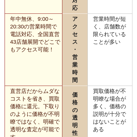
対
応
年中無休、9:00～
ア
営業時間が短
20:30の営業時間で
ク
く、店舗数が
電話対応、全国直営
セ
限られている
43店舗展開でどこで
ス
ことが多い
もアクセス可能！
・
営
業
時
間
直営店だからムダな
買取価格が不
価
コストを省き、買取
明瞭な場合が
格
価格に還元。下取り
多く、価格の
の
のように価格が不明
説明が十分で
透
瞭ではなく、明確で
はないことが
明
透明な査定が可能で
ある
性
す。