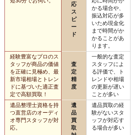
短30分でお伺い。
応に時間がか
応
かる場合や、
ス
振込対応が多
ピ
いため現金化
ー
まで時間がか
ド
かることがあ
ります。
経験豊富なプロのス
一般的な査定
タッフが商品の価値
査
スタッフによ
を正確に見極め、最
定
る評価で、ト
新市場相場とトレン
精
レンドや相場
ドに基づいた適正査
度
の更新が遅い
定で高額買取！
ことが多い
遺品整理士資格を持
遺
遺品買取の経
つ直営店のオーディ
品
験がないスタ
オ専門スタッフが対
買
ッフが対応す
応。
取
る場合が多い