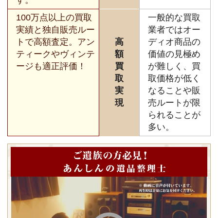
100万点以上の買取
一般的な買取
実績と独自販売ルー
業者ではオー
トで高額査定。アン
高
ディオ商品の
ティークやヴィンテ
額
価値の見極め
ージも適正評価！
買
が難しく、買
取
取価格が低く
実
なることや販
現
売ルートが限
られることが
多い。