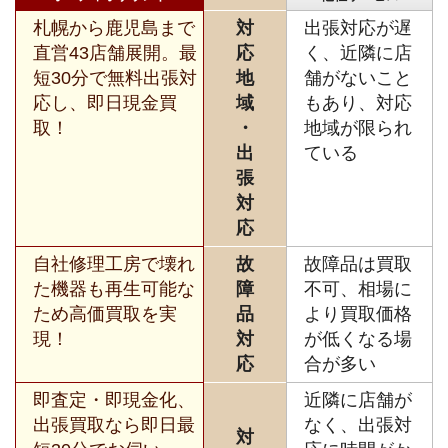
札幌から鹿児島まで
対
出張対応が遅
直営43店舗展開。最
応
く、近隣に店
短30分で無料出張対
地
舗がないこと
応し、即日現金買
域
もあり、対応
取！
・
地域が限られ
出
ている
張
対
応
自社修理工房で壊れ
故
故障品は買取
た機器も再生可能な
障
不可、相場に
ため高価買取を実
品
より買取価格
現！
対
が低くなる場
応
合が多い
即査定・即現金化、
近隣に店舗が
出張買取なら即日最
なく、出張対
対