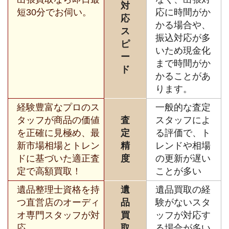
対
短30分でお伺い。
応に時間がか
応
かる場合や、
ス
振込対応が多
ピ
いため現金化
ー
まで時間がか
ド
かることがあ
ります。
経験豊富なプロのス
一般的な査定
タッフが商品の価値
査
スタッフによ
を正確に見極め、最
定
る評価で、ト
新市場相場とトレン
精
レンドや相場
ドに基づいた適正査
度
の更新が遅い
定で高額買取！
ことが多い
遺品整理士資格を持
遺
遺品買取の経
つ直営店のオーディ
品
験がないスタ
オ専門スタッフが対
買
ッフが対応す
応。
取
る場合が多い