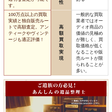
性
す。
100万点以上の買取
一般的な買取
実績と独自販売ルー
業者ではオー
トで高額査定。アン
高
ディオ商品の
ティークやヴィンテ
額
価値の見極め
ージも適正評価！
買
が難しく、買
取
取価格が低く
実
なることや販
現
売ルートが限
られることが
多い。