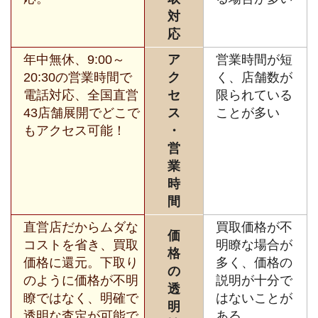
対
応
年中無休、9:00～
ア
営業時間が短
20:30の営業時間で
ク
く、店舗数が
電話対応、全国直営
セ
限られている
43店舗展開でどこで
ス
ことが多い
もアクセス可能！
・
営
業
時
間
直営店だからムダな
買取価格が不
価
コストを省き、買取
明瞭な場合が
格
価格に還元。下取り
多く、価格の
の
のように価格が不明
説明が十分で
透
瞭ではなく、明確で
はないことが
明
透明な査定が可能で
ある