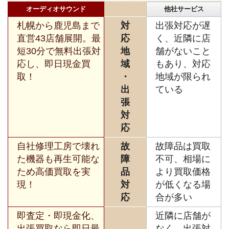
オーディオサウンド
他社サービス
札幌から鹿児島まで
対
出張対応が遅
直営43店舗展開。最
応
く、近隣に店
短30分で無料出張対
地
舗がないこと
応し、即日現金買
域
もあり、対応
取！
・
地域が限られ
出
ている
張
対
応
自社修理工房で壊れ
故
故障品は買取
た機器も再生可能な
障
不可、相場に
ため高価買取を実
品
より買取価格
現！
対
が低くなる場
応
合が多い
即査定・即現金化、
近隣に店舗が
出張買取なら即日最
なく、出張対