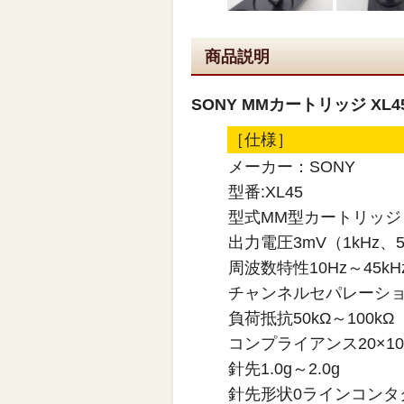
商品説明
SONY MMカートリッジ XL4
［仕様］
メーカー：SONY
型番:XL45
型式MM型カートリッジ
出力電圧3mV（1kHz、5
周波数特性10Hz～45kH
チャンネルセパレーション
負荷抵抗50kΩ～100kΩ
コンプライアンス20×10-6
針先1.0g～2.0g
針先形状0ラインコンタ