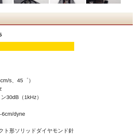
5
cm/s、45゜）
z
30dB（1kHz）
cm/dyne
クト形ソリッドダイヤモンド針