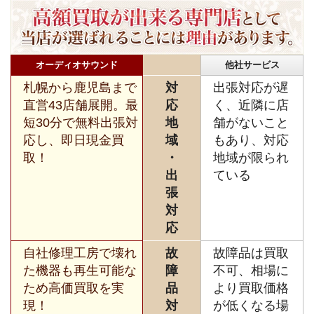
オーディオサウンド
他社サービス
札幌から鹿児島まで
対
出張対応が遅
直営43店舗展開。最
応
く、近隣に店
短30分で無料出張対
地
舗がないこと
応し、即日現金買
域
もあり、対応
取！
・
地域が限られ
出
ている
張
対
応
自社修理工房で壊れ
故
故障品は買取
た機器も再生可能な
障
不可、相場に
ため高価買取を実
品
より買取価格
現！
対
が低くなる場