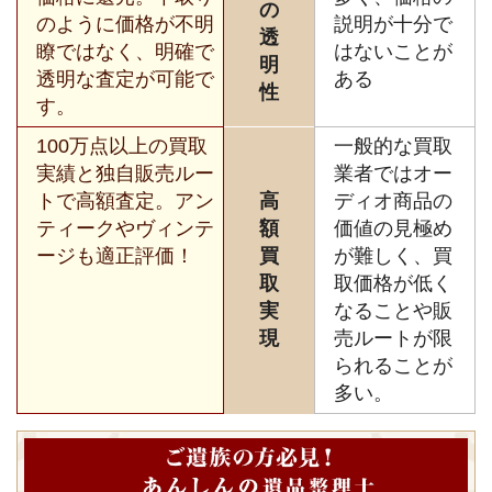
の
のように価格が不明
説明が十分で
透
瞭ではなく、明確で
はないことが
明
透明な査定が可能で
ある
性
す。
100万点以上の買取
一般的な買取
実績と独自販売ルー
業者ではオー
トで高額査定。アン
高
ディオ商品の
ティークやヴィンテ
額
価値の見極め
ージも適正評価！
買
が難しく、買
取
取価格が低く
実
なることや販
現
売ルートが限
られることが
多い。