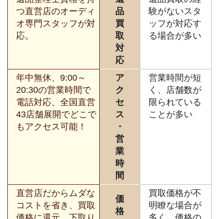
つ直営店のオーディ
品
験がないスタ
オ専門スタッフが対
買
ッフが対応す
応。
取
る場合が多い
対
応
年中無休、9:00～
ア
営業時間が短
20:30の営業時間で
ク
く、店舗数が
電話対応、全国直営
セ
限られている
43店舗展開でどこで
ス
ことが多い
もアクセス可能！
・
営
業
時
間
直営店だからムダな
買取価格が不
価
コストを省き、買取
明瞭な場合が
格
価格に還元。下取り
多く、価格の