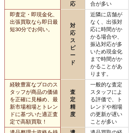
応
合が多い
即査定・即現金化、
近隣に店舗が
出張買取なら即日最
なく、出張対
対
短30分でお伺い。
応に時間がか
応
かる場合や、
ス
振込対応が多
ピ
いため現金化
ー
まで時間がか
ド
かることがあ
ります。
経験豊富なプロのス
一般的な査定
タッフが商品の価値
査
スタッフによ
を正確に見極め、最
定
る評価で、ト
新市場相場とトレン
精
レンドや相場
ドに基づいた適正査
度
の更新が遅い
定で高額買取！
ことが多い
遺品整理士資格を持
遺
遺品買取の経