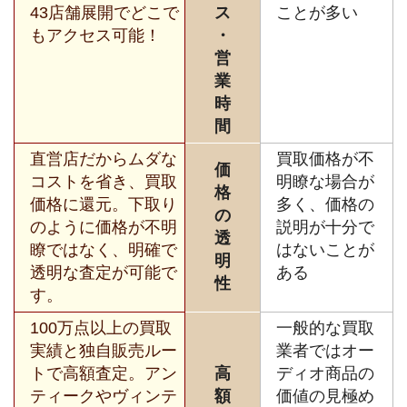
43店舗展開でどこで
ス
ことが多い
もアクセス可能！
・
営
業
時
間
直営店だからムダな
買取価格が不
価
コストを省き、買取
明瞭な場合が
格
価格に還元。下取り
多く、価格の
の
のように価格が不明
説明が十分で
透
瞭ではなく、明確で
はないことが
明
透明な査定が可能で
ある
性
す。
100万点以上の買取
一般的な買取
実績と独自販売ルー
業者ではオー
トで高額査定。アン
高
ディオ商品の
ティークやヴィンテ
額
価値の見極め