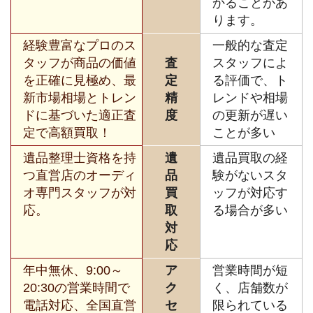
かることがあ
ります。
経験豊富なプロのス
一般的な査定
タッフが商品の価値
査
スタッフによ
を正確に見極め、最
定
る評価で、ト
新市場相場とトレン
精
レンドや相場
ドに基づいた適正査
度
の更新が遅い
定で高額買取！
ことが多い
遺品整理士資格を持
遺
遺品買取の経
つ直営店のオーディ
品
験がないスタ
オ専門スタッフが対
買
ッフが対応す
応。
取
る場合が多い
対
応
年中無休、9:00～
ア
営業時間が短
20:30の営業時間で
ク
く、店舗数が
電話対応、全国直営
セ
限られている