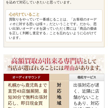
を込めて対応していきたいと思っています。
心がけていること
買取りをやっていて一番感じることは、「お客様のオーデ
ィオに対する思いは様々」だということです。だから、思
い出深いオーディオを譲っていただく際には「商品の価値
を正しく判断し査定する」ことを忘れないように心がけて
います。
オーディオサウンド
他社サービス
札幌から鹿児島まで
対
出張対応が遅
直営43店舗展開。最
応
く、近隣に店
短30分で無料出張対
地
舗がないこと
応し、即日現金買
域
もあり、対応