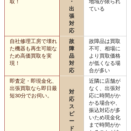
取！
・
地域が限られ
出
ている
張
対
応
自社修理工房で壊れ
故
故障品は買取
た機器も再生可能な
障
不可、相場に
ため高価買取を実
品
より買取価格
現！
対
が低くなる場
応
合が多い
即査定・即現金化、
近隣に店舗が
出張買取なら即日最
なく、出張対
対
短30分でお伺い。
応に時間がか
応
かる場合や、
ス
振込対応が多
ピ
いため現金化
ー
まで時間がか
ド