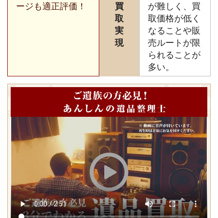
ージも適正評価！
買
が難しく、買
取
取価格が低く
実
なることや販
現
売ルートが限
られることが
多い。