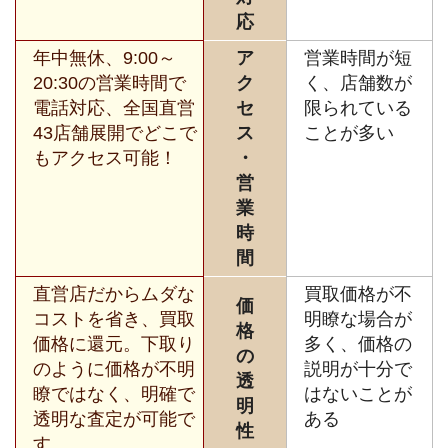
応
年中無休、9:00～
ア
営業時間が短
20:30の営業時間で
ク
く、店舗数が
電話対応、全国直営
セ
限られている
43店舗展開でどこで
ス
ことが多い
もアクセス可能！
・
営
業
時
間
直営店だからムダな
買取価格が不
価
コストを省き、買取
明瞭な場合が
格
価格に還元。下取り
多く、価格の
の
のように価格が不明
説明が十分で
透
瞭ではなく、明確で
はないことが
明
透明な査定が可能で
ある
性
す。