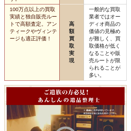
100万点以上の買取
一般的な買取
実績と独自販売ルー
業者ではオー
トで高額査定。アン
高
ディオ商品の
ティークやヴィンテ
額
価値の見極め
ージも適正評価！
買
が難しく、買
取
取価格が低く
実
なることや販
現
売ルートが限
られることが
多い。