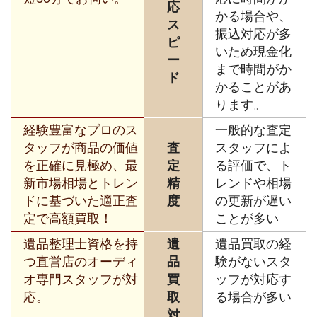
応
かる場合や、
ス
振込対応が多
ピ
いため現金化
ー
まで時間がか
ド
かることがあ
ります。
経験豊富なプロのス
一般的な査定
タッフが商品の価値
査
スタッフによ
を正確に見極め、最
定
る評価で、ト
新市場相場とトレン
精
レンドや相場
ドに基づいた適正査
度
の更新が遅い
定で高額買取！
ことが多い
遺品整理士資格を持
遺
遺品買取の経
つ直営店のオーディ
品
験がないスタ
オ専門スタッフが対
買
ッフが対応す
応。
取
る場合が多い
対