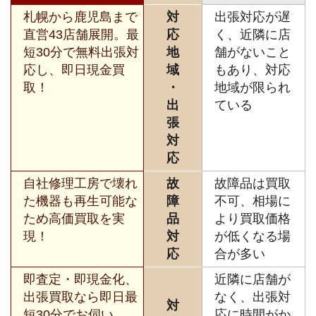
札幌から鹿児島まで
対
出張対応が遅
直営43店舗展開。最
応
く、近隣に店
短30分で無料出張対
地
舗がないこと
応し、即日現金買
域
もあり、対応
取！
・
地域が限られ
出
ている
張
対
応
自社修理工房で壊れ
故
故障品は買取
た機器も再生可能な
障
不可、相場に
ため高価買取を実
品
より買取価格
現！
対
が低くなる場
応
合が多い
即査定・即現金化、
近隣に店舗が
出張買取なら即日最
なく、出張対
対
短30分でお伺い。
応に時間がか