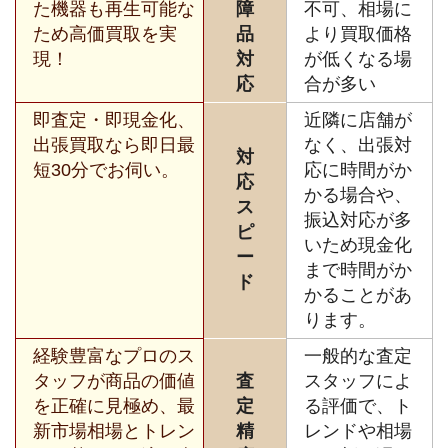
た機器も再生可能な
障
不可、相場に
ため高価買取を実
品
より買取価格
現！
対
が低くなる場
応
合が多い
即査定・即現金化、
近隣に店舗が
出張買取なら即日最
なく、出張対
対
短30分でお伺い。
応に時間がか
応
かる場合や、
ス
振込対応が多
ピ
いため現金化
ー
まで時間がか
ド
かることがあ
ります。
経験豊富なプロのス
一般的な査定
タッフが商品の価値
査
スタッフによ
を正確に見極め、最
定
る評価で、ト
新市場相場とトレン
精
レンドや相場