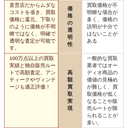
直営店だからムダな
買取価格が不
価
コストを省き、買取
明瞭な場合が
格
価格に還元。下取り
多く、価格の
の
のように価格が不明
説明が十分で
透
瞭ではなく、明確で
はないことが
明
透明な査定が可能で
ある
性
す。
100万点以上の買取
一般的な買取
実績と独自販売ルー
業者ではオー
トで高額査定。アン
高
ディオ商品の
ティークやヴィンテ
額
価値の見極め
ージも適正評価！
買
が難しく、買
取
取価格が低く
実
なることや販
現
売ルートが限
られることが
多い。