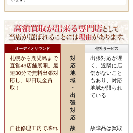
オーディオサウンド
他社サービス
札幌から鹿児島まで
対
出張対応が遅
直営43店舗展開。最
応
く、近隣に店
短30分で無料出張対
地
舗がないこと
応し、即日現金買
域
もあり、対応
取！
・
地域が限られ
出
ている
張
対
応
自社修理工房で壊れ
故
故障品は買取