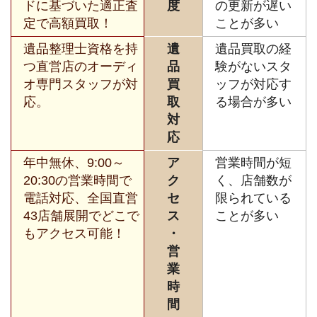
ドに基づいた適正査
度
の更新が遅い
定で高額買取！
ことが多い
遺品整理士資格を持
遺
遺品買取の経
つ直営店のオーディ
品
験がないスタ
オ専門スタッフが対
買
ッフが対応す
応。
取
る場合が多い
対
応
年中無休、9:00～
ア
営業時間が短
20:30の営業時間で
ク
く、店舗数が
電話対応、全国直営
セ
限られている
43店舗展開でどこで
ス
ことが多い
もアクセス可能！
・
営
業
時
間