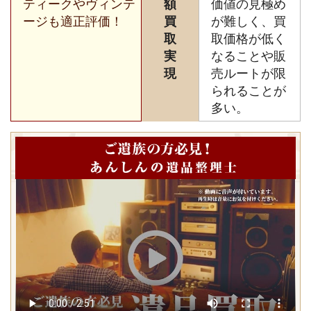
ティークやヴィンテ
額
価値の見極め
ージも適正評価！
買
が難しく、買
取
取価格が低く
実
なることや販
現
売ルートが限
られることが
多い。