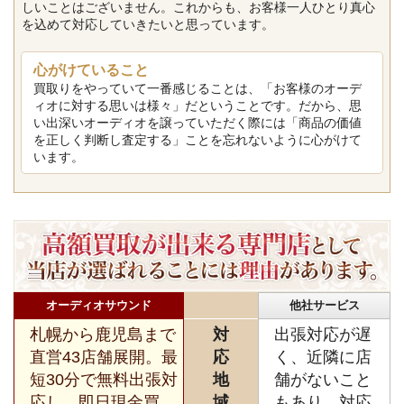
しいことはございません。これからも、お客様一人ひとり真心
を込めて対応していきたいと思っています。
心がけていること
買取りをやっていて一番感じることは、「お客様のオーデ
ィオに対する思いは様々」だということです。だから、思
い出深いオーディオを譲っていただく際には「商品の価値
を正しく判断し査定する」ことを忘れないように心がけて
います。
オーディオサウンド
他社サービス
札幌から鹿児島まで
対
出張対応が遅
直営43店舗展開。最
応
く、近隣に店
短30分で無料出張対
地
舗がないこと
応し、即日現金買
域
もあり、対応