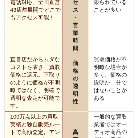
電話対応、全国直営
セ
限られている
43店舗展開でどこで
ス
ことが多い
もアクセス可能！
・
営
業
時
間
直営店だからムダな
買取価格が不
価
コストを省き、買取
明瞭な場合が
格
価格に還元。下取り
多く、価格の
の
のように価格が不明
説明が十分で
透
瞭ではなく、明確で
はないことが
明
透明な査定が可能で
ある
性
す。
100万点以上の買取
一般的な買取
実績と独自販売ルー
業者ではオー
トで高額査定。アン
高
ディオ商品の