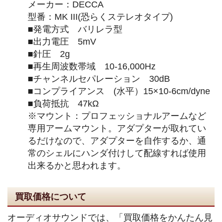
メーカー：DECCA
型番：MK III(恐らくステレオタイプ)
■発電方式 バリレラ型
■出力電圧 5mV
■針圧 2g
■再生周波数帯域 10-16,000Hz
■チャンネルセパレーション 30dB
■コンプライアンス (水平）15×10-6cm/dyne
■負荷抵抗 47kΩ
※マウント：プロフェッショナルアームなど
専用アームマウント。アダプターが取れてい
るだけなので、アダプターを自作するか、通
常のシェルにハンダ付けして配線すれば使用
出来るかと思われます。
買取価格について
オーディオサウンドでは、「買取価格をかんたん見