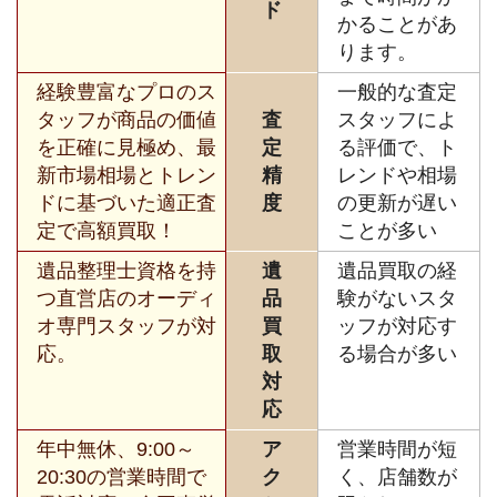
ド
かることがあ
ります。
経験豊富なプロのス
一般的な査定
タッフが商品の価値
査
スタッフによ
を正確に見極め、最
定
る評価で、ト
新市場相場とトレン
精
レンドや相場
ドに基づいた適正査
度
の更新が遅い
定で高額買取！
ことが多い
遺品整理士資格を持
遺
遺品買取の経
つ直営店のオーディ
品
験がないスタ
オ専門スタッフが対
買
ッフが対応す
応。
取
る場合が多い
対
応
年中無休、9:00～
ア
営業時間が短
20:30の営業時間で
ク
く、店舗数が