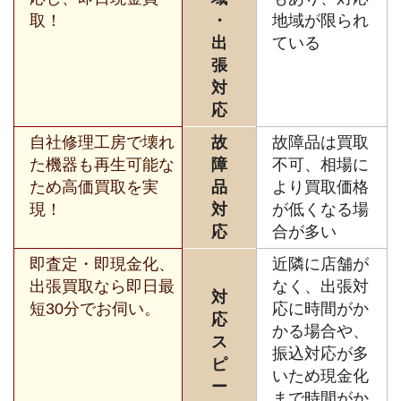
取！
・
地域が限られ
出
ている
張
対
応
自社修理工房で壊れ
故
故障品は買取
た機器も再生可能な
障
不可、相場に
ため高価買取を実
品
より買取価格
現！
対
が低くなる場
応
合が多い
即査定・即現金化、
近隣に店舗が
出張買取なら即日最
なく、出張対
対
短30分でお伺い。
応に時間がか
応
かる場合や、
ス
振込対応が多
ピ
いため現金化
ー
まで時間がか