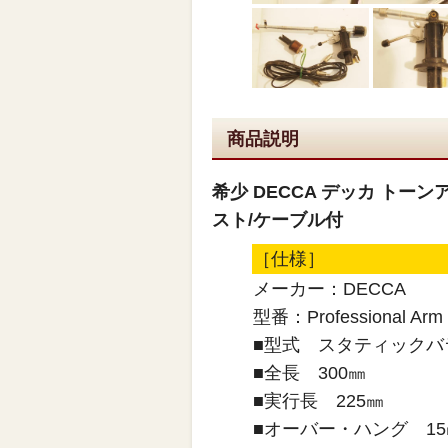
商品説明
希少 DECCA デッカ トーンアー
スト/ケーブル付
［仕様］
メーカー：DECCA
型番：Professional Arm
■型式 スタティックバ
■全長 300㎜
■実行長 225㎜
■オーバー・ハング 15