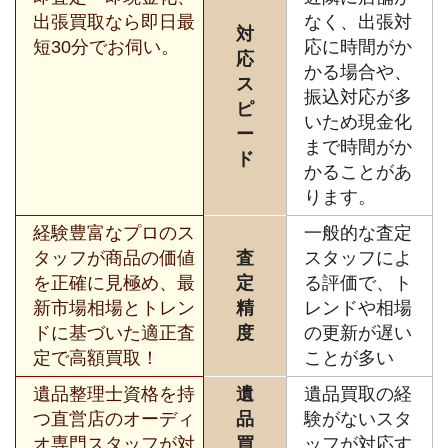
出張買取なら即日最
なく、出張対
対
短30分でお伺い。
応に時間がか
応
かる場合や、
ス
振込対応が多
ピ
いため現金化
ー
まで時間がか
ド
かることがあ
ります。
経験豊富なプロのス
一般的な査定
タッフが商品の価値
査
スタッフによ
を正確に見極め、最
定
る評価で、ト
新市場相場とトレン
精
レンドや相場
ドに基づいた適正査
度
の更新が遅い
定で高額買取！
ことが多い
遺品整理士資格を持
遺
遺品買取の経
つ直営店のオーディ
品
験がないスタ
オ専門スタッフが対
買
ッフが対応す