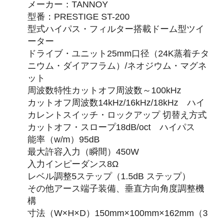
メーカー：TANNOY
型番：PRESTIGE ST-200
型式ハイパス・フィルター搭載ドーム型ツイ
ーター
ドライブ・ユニット25mm口径（24K蒸着チタ
ニウム・ダイアフラム）/ネオジウム・マグネ
ット
周波数特性カットオフ周波数～100kHz
カットオフ周波数14kHz/16kHz/18kHz ハイ
カレントスイッチ・ロックアップ 切替え方式
カットオフ・スロープ18dB/oct ハイパス
能率（w/m）95dB
最大許容入力（瞬間）450W
入力インピーダンス8Ω
レベル調整5ステップ（1.5dB ステップ）
その他アース端子装備、垂直方向角度調整機
構
寸法（W×H×D）150mm×100mm×162mm（3