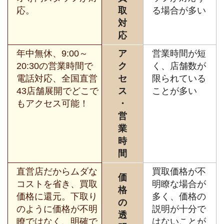
応。
取
る場合が多い
対
応
年中無休、9:00～
ア
営業時間が短
20:30の営業時間で
ク
く、店舗数が
電話対応、全国直営
セ
限られている
43店舗展開でどこで
ス
ことが多い
もアクセス可能！
・
営
業
時
間
直営店だからムダな
買取価格が不
価
コストを省き、買取
明瞭な場合が
格
価格に還元。下取り
多く、価格の
の
のように価格が不明
説明が十分で
透
瞭ではなく、明確で
はないことが