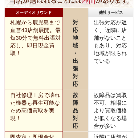
オーディオサウンド
他社サービス
札幌から鹿児島まで
対
出張対応が遅
直営43店舗展開。最
応
く、近隣に店
短30分で無料出張対
地
舗がないこと
応し、即日現金買
域
もあり、対応
取！
・
地域が限られ
出
ている
張
対
応
自社修理工房で壊れ
故
故障品は買取
た機器も再生可能な
障
不可、相場に
ため高価買取を実
品
より買取価格
現！
対
が低くなる場
応
合が多い
即査定・即現金化、
近隣に店舗が