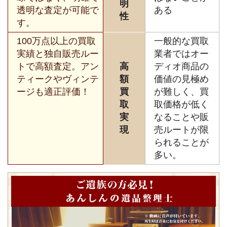
明
透明な査定が可能で
ある
性
す。
100万点以上の買取
一般的な買取
実績と独自販売ルー
業者ではオー
トで高額査定。アン
高
ディオ商品の
ティークやヴィンテ
額
価値の見極め
ージも適正評価！
買
が難しく、買
取
取価格が低く
実
なることや販
現
売ルートが限
られることが
多い。