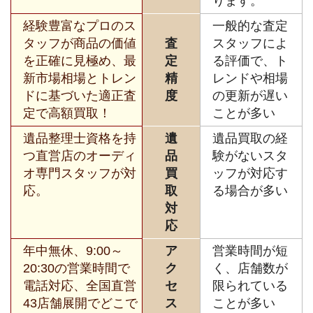
ります。
経験豊富なプロのス
一般的な査定
タッフが商品の価値
査
スタッフによ
を正確に見極め、最
定
る評価で、ト
新市場相場とトレン
精
レンドや相場
ドに基づいた適正査
度
の更新が遅い
定で高額買取！
ことが多い
遺品整理士資格を持
遺
遺品買取の経
つ直営店のオーディ
品
験がないスタ
オ専門スタッフが対
買
ッフが対応す
応。
取
る場合が多い
対
応
年中無休、9:00～
ア
営業時間が短
20:30の営業時間で
ク
く、店舗数が
電話対応、全国直営
セ
限られている
43店舗展開でどこで
ス
ことが多い