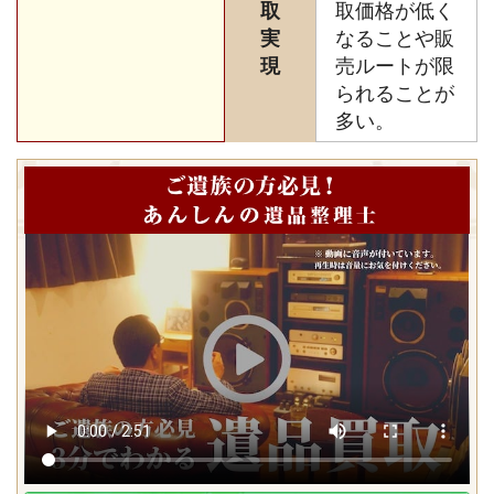
取
取価格が低く
実
なることや販
現
売ルートが限
られることが
多い。