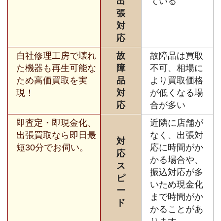
出
ている
張
対
応
自社修理工房で壊れ
故
故障品は買取
た機器も再生可能な
障
不可、相場に
ため高価買取を実
品
より買取価格
現！
対
が低くなる場
応
合が多い
即査定・即現金化、
近隣に店舗が
出張買取なら即日最
なく、出張対
対
短30分でお伺い。
応に時間がか
応
かる場合や、
ス
振込対応が多
ピ
いため現金化
ー
まで時間がか
ド
かることがあ