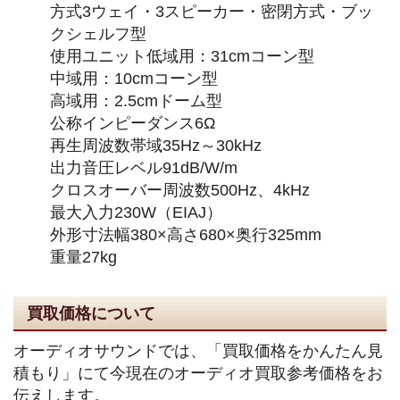
方式3ウェイ・3スピーカー・密閉方式・ブッ
クシェルフ型
使用ユニット低域用：31cmコーン型
中域用：10cmコーン型
高域用：2.5cmドーム型
公称インピーダンス6Ω
再生周波数帯域35Hz～30kHz
出力音圧レベル91dB/W/m
クロスオーバー周波数500Hz、4kHz
最大入力230W（EIAJ）
外形寸法幅380×高さ680×奥行325mm
重量27kg
買取価格について
オーディオサウンドでは、「買取価格をかんたん見
積もり」にて今現在のオーディオ買取参考価格をお
伝えします。