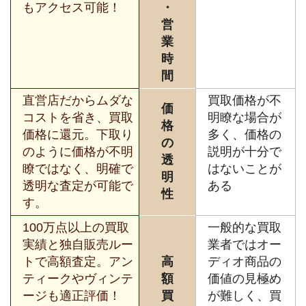
もアクセス可能！
・
営
業
時
間
直営店だからムダな
買取価格が不
価
コストを省き、買取
明瞭な場合が
格
価格に還元。下取り
多く、価格の
の
のように価格が不明
説明が十分で
透
瞭ではなく、明確で
はないことが
明
透明な査定が可能で
ある
性
す。
100万点以上の買取
一般的な買取
実績と独自販売ルー
業者ではオー
トで高額査定。アン
高
ディオ商品の
ティークやヴィンテ
額
価値の見極め
ージも適正評価！
買
が難しく、買