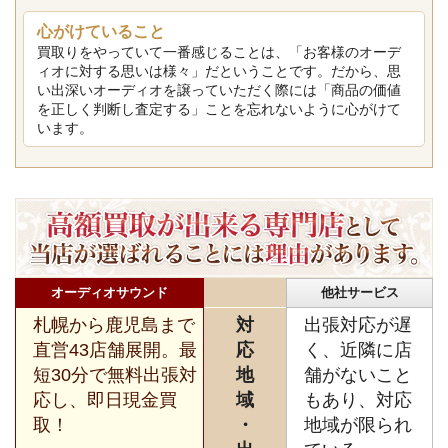
心がけていること
買取りをやっていて一番感じることは、「お客様のオーデ
ィオに対する思いは様々」だということです。だから、思
い出深いオーディオを譲っていただく際には「商品の価値
を正しく判断し査定する」ことを忘れないように心がけて
います。
オーディオサウンド
他社サービス
札幌から鹿児島まで
対
出張対応が遅
直営43店舗展開。最
応
く、近隣に店
短30分で無料出張対
地
舗がないこと
応し、即日現金買
域
もあり、対応
取！
・
地域が限られ